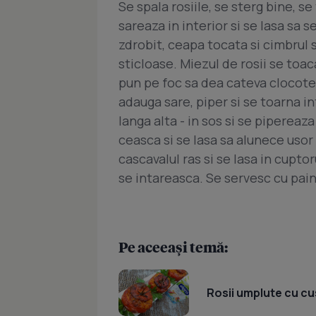
Se spala rosiile, se sterg bine, se
sareaza in interior si se lasa sa s
zdrobit, ceapa tocata si cimbrul s
sticloase. Miezul de rosii se toac
pun pe foc sa dea cateva clocote
adauga sare, piper si se toarna i
langa alta - in sos si se pipereaza
ceasca si se lasa sa alunece usor
cascavalul ras si se lasa in cupto
se intareasca. Se servesc cu pai
Pe aceeași temă:
Rosii umplute cu c