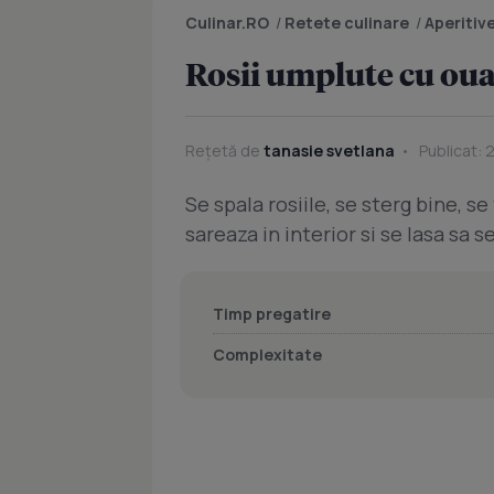
Culinar.RO
/
Retete culinare
/
Aperitiv
Rosii umplute cu ou
Rețetă de
tanasie svetlana
Publicat: 
Se spala rosiile, se sterg bine, se
sareaza in interior si se lasa sa s
Timp pregatire
Complexitate