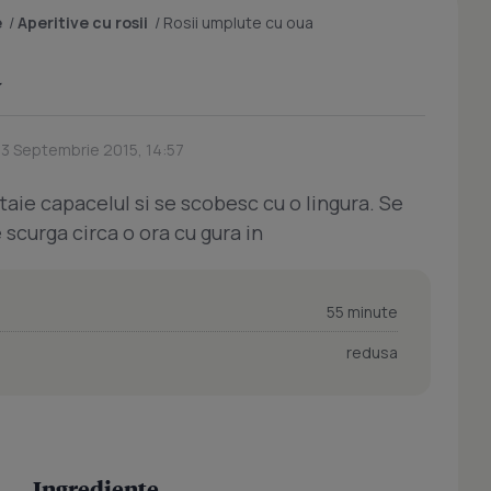
e
/
Aperitive cu rosii
/
Rosii umplute cu oua
a
23 Septembrie 2015, 14:57
 taie capacelul si se scobesc cu o lingura. Se
e scurga circa o ora cu gura in
55 minute
redusa
Ingrediente