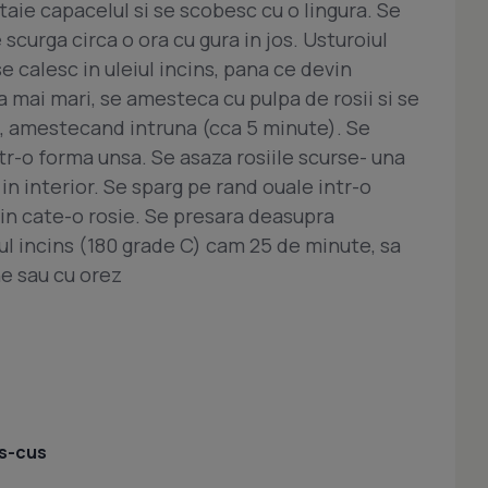
 taie capacelul si se scobesc cu o lingura. Se
e scurga circa o ora cu gura in jos. Usturoiul
e calesc in uleiul incins, pana ce devin
a mai mari, se amesteca cu pulpa de rosii si se
, amestecand intruna (cca 5 minute). Se
ntr-o forma unsa. Se asaza rosiile scurse- una
 in interior. Se sparg pe rand ouale intr-o
 in cate-o rosie. Se presara deasupra
rul incins (180 grade C) cam 25 de minute, sa
ne sau cu orez
us-cus