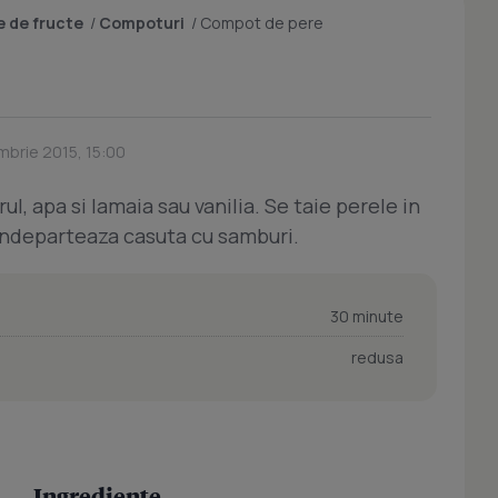
 de fructe
/
Compoturi
/
Compot de pere
mbrie 2015, 15:00
ul, apa si lamaia sau vanilia. Se taie perele in
e indeparteaza casuta cu samburi.
30 minute
redusa
Ingrediente