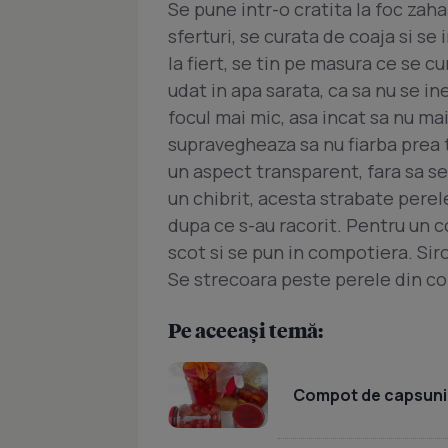
Se pune intr-o cratita la foc zahar
sferturi, se curata de coaja si s
la fiert, se tin pe masura ce se c
udat in apa sarata, ca sa nu se in
focul mai mic, asa incat sa nu ma
supravegheaza sa nu fiarba prea t
un aspect transparent, fara sa s
un chibrit, acesta strabate perel
dupa ce s-au racorit. Pentru un 
scot si se pun in compotiera. Sir
Se strecoara peste perele din c
Pe aceeași temă:
Compot de capsuni