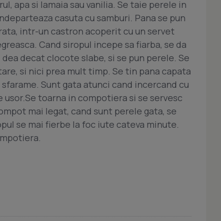
ul, apa si lamaia sau vanilia. Se taie perele in
e indeparteaza casuta cu samburi. Pana se pun
urata, intr-un castron acoperit cu un servet
egreasca. Cand siropul incepe sa fiarba, se da
i dea decat clocote slabe, si se pun perele. Se
are, si nici prea mult timp. Se tin pana capata
e sfarame. Sunt gata atunci cand incercand cu
e usor.Se toarna in compotiera si se servesc
compot mai legat, cand sunt perele gata, se
opul se mai fierbe la foc iute cateva minute.
ompotiera.