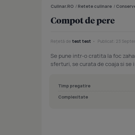
Culinar.RO
/
Retete culinare
/
Conserve
Compot de pere
Rețetă de
test test
Publicat: 23 Septe
Se pune intr-o cratita la foc zahar
sferturi, se curata de coaja si s
Timp pregatire
Complexitate