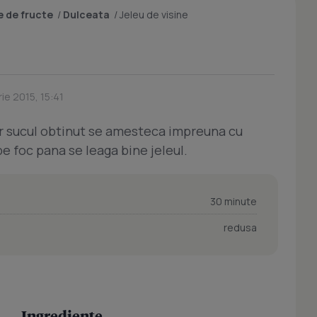
 de fructe
/
Dulceata
/
Jeleu de visine
ie 2015, 15:41
iar sucul obtinut se amesteca impreuna cu
 pe foc pana se leaga bine jeleul.
30 minute
redusa
Ingrediente