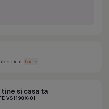
utentificat.
Log in
tine si casa ta
TE VS1190X-01