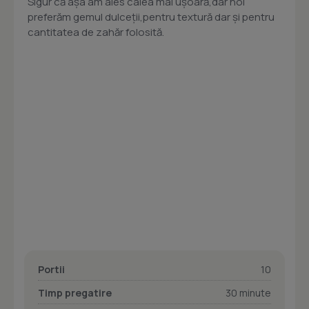
Sigur că aşa am ales calea mai uşoară,dar noi
preferăm gemul dulceţii,pentru textură dar şi pentru
cantitatea de zahăr folosită.
Portii
10
Timp pregatire
30 minute