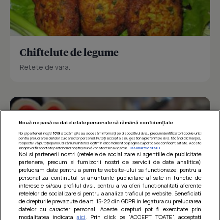
Chiftelute de legume
Retete de vara.
Nouă ne pasă ca datele tale personale să rămână confidențiale
Noi și partenerii noștri
1019
stocăm și/sau accesăm informații pe dispozitivul dvs., precum identificatorii cookie unici
pentru prelucrarea datelor cu caracter personal. Puteți accepta sau gestiona preferințele dvs. făcând clic mai jos,
respectiv vă puteți opune utilizării unui interes legitim în orice moment pe pagina cu politica de confidențialitate. Aceste
alegeri vor fi raportate partenerilor noștri și nu vă vor afecta navigarea.
Mai multe detalii
Noi si partenerii nostri (retelele de socializare si agentiile de publicitate
partenere, precum si furnizorii nostri de servicii de date analitice)
prelucram date pentru a permite website-ului sa functioneze, pentru a
personaliza continutul si anunturile publicitare afisate in functie de
interesele si/sau profilul dvs., pentru a va oferi functionalitati aferente
retelelor de socializare si pentru a analiza traficul pe website. Beneficiati
de drepturile prevazute de art. 15-22 din GDPR in legatura cu prelucrarea
datelor cu caracter personal. Aceste drepturi pot fi exercitate prin
modalitatea indicata
aici
. Prin click pe “ACCEPT TOATE”, acceptati