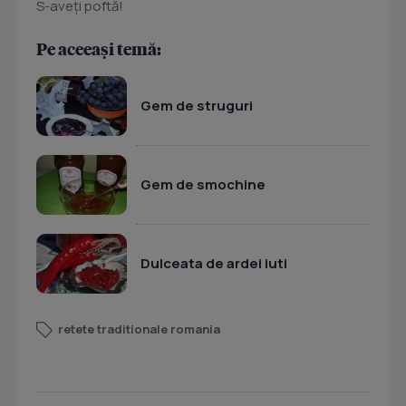
S-aveţi poftă!
Pe aceeași temă:
Gem de struguri
Gem de smochine
Dulceata de ardei iuti
retete traditionale romania