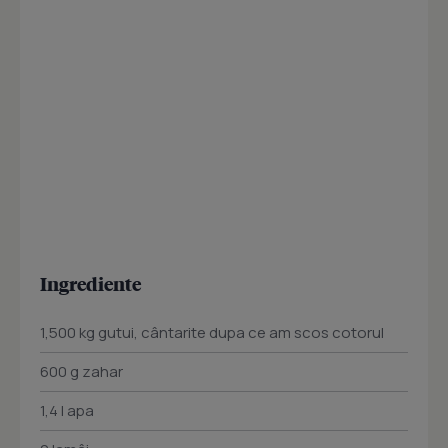
Ingrediente
1,500 kg gutui, cântarite dupa ce am scos cotorul
600 g zahar
1,4 l apa