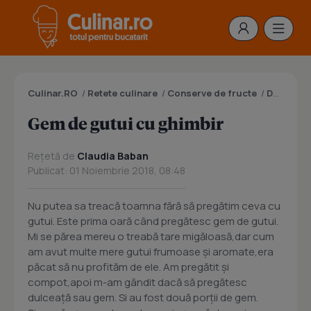
Culinar.RO
/
Retete culinare
/
Conserve de fructe
/
Dulceata
Gem de gutui cu ghimbir
Rețetă de
Claudia Baban
Publicat: 01 Noiembrie 2018, 08:48
Nu putea sa treacă toamna fără să pregătim ceva cu
gutui. Este prima oară când pregătesc gem de gutui.
Mi se părea mereu o treabă tare migăloasă,dar cum
am avut multe mere gutui frumoase şi aromate,era
păcat să nu profităm de ele. Am pregătit şi
compot,apoi m-am gândit dacă să pregătesc
dulceaţă sau gem. Si au fost două porţii de gem.