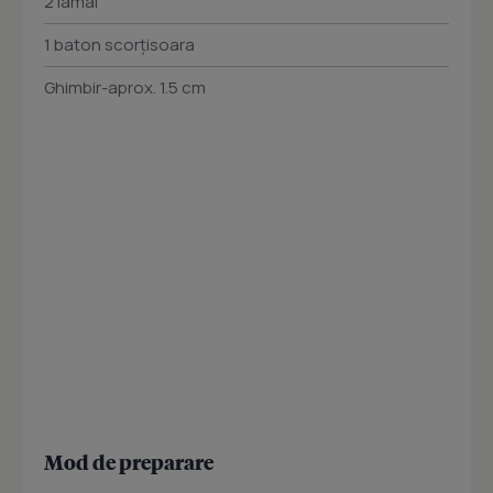
2 lamâi
1 baton scorţisoara
Ghimbir-aprox. 1.5 cm
Mod de preparare