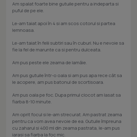
Am spalat foarte bine gutuile pentru a indeparta si
puful de pe ele.
Le-am taiat apoi în 4 si am scos cotorul si partea
lemnoasa.
Le-am taiat în felii subtiri sau în cuburi. Nu e nevoie sa
fie la fel de marunte ca si pentru dulceata.
Am pus peste ele zeama de lamâie.
Am pus gutuile într-o oala si am pus apa rece cât sa
le acopere, am pus batonul de scortisoara.
Am pus oala pe foc. Dupa primul clocot am lasat sa
fiarba 8-10 minute.
Am oprit focul si le-am strecurat. Am pastrat zeama
pentru ca vom avea nevoie de ea. Gutuile împreuna
cu zaharul si 400 ml din zeama pastrata, le-am pus
iarasi sa fiarba la foc mic.