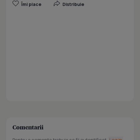
Îmi place
Distribuie
Comentarii
Pentru a comenta trebuie sa fii autentificat.
Log in