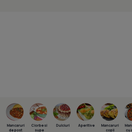
Mancaruri
Ciorbe si
Dulciuri
Aperitive
Mancaruri
Man
de post
supe
copii
cu 