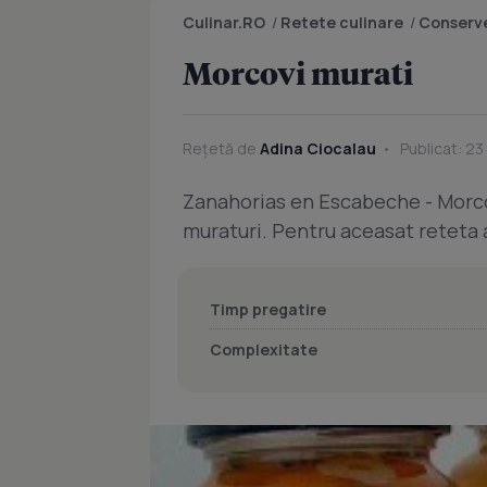
Culinar.RO
/
Retete culinare
/
Conserve
Morcovi murati
Rețetă de
Adina Ciocalau
Publicat: 23
Zanahorias en Escabeche - Morcov
muraturi. Pentru aceasat reteta 
Timp pregatire
Complexitate