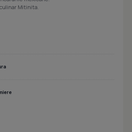
culinar Mitinita.
ura
 miere