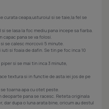
e curata ceapa,usturoiul si se taie,la fel se
l si se lasa la foc mediu pana incepe sa fiarba.
n capac pana se va folosi.
l si se calesc morcovii 5 minute.
iuti si foaia de dafin. Se tin pe foc inca 10
iper si se mai tin inca 3 minute,
ace textura si in functie de asta iei jos de pe
i se toarna apa cu otet peste.
un deoparte pana se racesc. Reteta originala
r, dar dupa o luna arata bine, oricum au destul