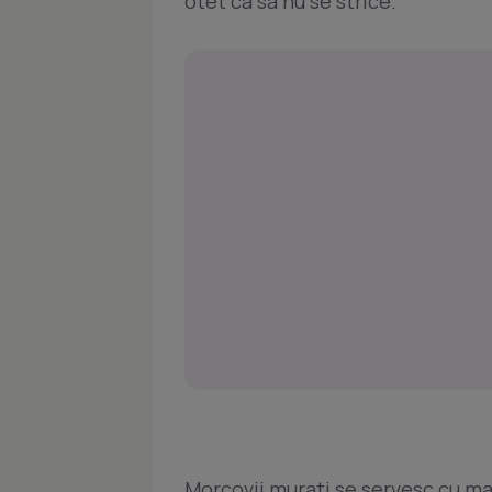
otet ca sa nu se strice.
Morcovii murati se servesc cu m