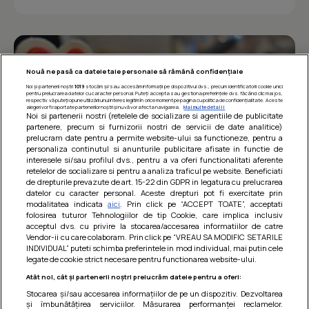
Nouă ne pasă ca datele tale personale să rămână confidențiale
Noi și partenerii noștri
1019
stocăm și/sau accesăm informații pe dispozitivul dvs., precum identificatorii cookie unici
pentru prelucrarea datelor cu caracter personal. Puteți accepta sau gestiona preferințele dvs. făcând clic mai jos,
respectiv vă puteți opune utilizării unui interes legitim în orice moment pe pagina cu politica de confidențialitate. Aceste
alegeri vor fi raportate partenerilor noștri și nu vă vor afecta navigarea.
Mai multe detalii
Noi si partenerii nostri (retelele de socializare si agentiile de publicitate
partenere, precum si furnizorii nostri de servicii de date analitice)
prelucram date pentru a permite website-ului sa functioneze, pentru a
personaliza continutul si anunturile publicitare afisate in functie de
interesele si/sau profilul dvs., pentru a va oferi functionalitati aferente
retelelor de socializare si pentru a analiza traficul pe website. Beneficiati
de drepturile prevazute de art. 15-22 din GDPR in legatura cu prelucrarea
datelor cu caracter personal. Aceste drepturi pot fi exercitate prin
modalitatea indicata
aici
. Prin click pe “ACCEPT TOATE”, acceptati
Barcute din vinete cu arpagic rosu
folosirea tuturor Tehnologiilor de tip Cookie, care implica inclusiv
acceptul dvs. cu privire la stocarea/accesarea informatiilor de catre
Un deliciu usor de preparat!
Vendor-ii cu care colaboram. Prin click pe “VREAU SA MODIFIC SETARILE
INDIVIDUAL” puteti schimba preferintele in mod individual, mai putin cele
legate de cookie strict necesare pentru functionarea website-ului.
Atât noi, cât și partenerii noștri prelucrăm datele pentru a oferi:
Stocarea și/sau accesarea informațiilor de pe un dispozitiv. Dezvoltarea
și îmbunătățirea serviciilor. Măsurarea performanței reclamelor.