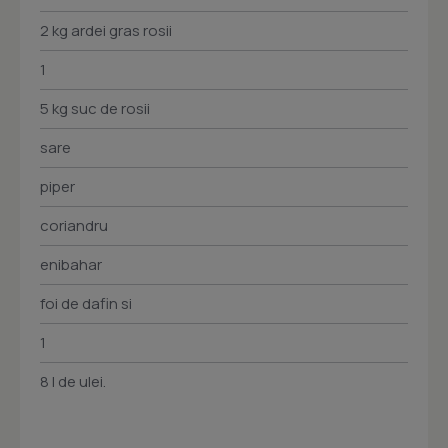
2 kg ardei gras rosii
1
5 kg suc de rosii
sare
piper
coriandru
enibahar
foi de dafin si
1
8 l de ulei.