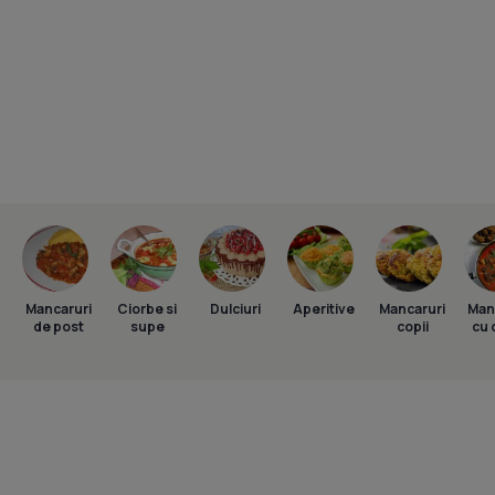
Mancaruri
Ciorbe si
Dulciuri
Aperitive
Mancaruri
Man
de post
supe
copii
cu 