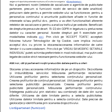
alegeri vor fi raportate partenerilor noștri și nu vă vor afecta navigarea.
Mai multe detalii
Noi si partenerii nostri (retelele de socializare si agentiile de publicitate
partenere, precum si furnizorii nostri de servicii de date analitice)
prelucram date pentru a permite website-ului sa functioneze, pentru a
personaliza continutul si anunturile publicitare afisate in functie de
interesele si/sau profilul dvs., pentru a va oferi functionalitati aferente
retelelor de socializare si pentru a analiza traficul pe website. Beneficiati
Paste integrale cu carne de pui in sos
de drepturile prevazute de art. 15-22 din GDPR in legatura cu prelucrarea
datelor cu caracter personal. Aceste drepturi pot fi exercitate prin
de rosii
modalitatea indicata
aici
. Prin click pe “ACCEPT TOATE”, acceptati
folosirea tuturor Tehnologiilor de tip Cookie, care implica inclusiv
O mancare usoara, satioasa si gustoasa! Retete
acceptul dvs. cu privire la stocarea/accesarea informatiilor de catre
dietetice
Vendor-ii cu care colaboram. Prin click pe “VREAU SA MODIFIC SETARILE
INDIVIDUAL” puteti schimba preferintele in mod individual, mai putin cele
legate de cookie strict necesare pentru functionarea website-ului.
Atât noi, cât și partenerii noștri prelucrăm datele pentru a oferi:
Stocarea și/sau accesarea informațiilor de pe un dispozitiv. Dezvoltarea
și îmbunătățirea serviciilor. Măsurarea performanței reclamelor.
Utilizarea profilurilor pentru selectarea conținutului personalizat.
Crearea profilurilor de conținut personalizat. Utilizarea profilurilor pentru
selectarea publicității personalizate. Crearea profilurilor pentru
publicitate personalizată. Măsurarea performanței conținutului.
Înțelegerea publicului prin statistici sau combinații de date din surse
diferite. Utilizarea de date limitate pentru a selecta publicitatea.
Utilizarea datelor limitate pentru a selecta conținutul. Date precise de
geolocație și identificarea prin scanarea dispozitivului.
Listă parteneri (furnizori)
Termeni si conditii
|
Politica de cookies
|
Politica de