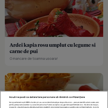
Ardei kapia rosu umplut cu legume si
carne de pui
O mancare de toamna usoara!
Nouă ne pasă ca datele tale personale să rămână confidențiale
Noi și partenerii noștri
1019
stocăm și/sau accesăm informații pe dispozitivul dvs., precum identificatorii cookie unici
pentru prelucrarea datelor cu caracter personal. Puteți accepta sau gestiona preferințele dvs. făcând clic mai jos,
respectiv vă puteți opune utilizării unui interes legitim în orice moment pe pagina cu politica de confidențialitate. Aceste