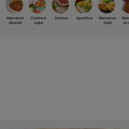
Mancaruri
Ciorbe si
Dulciuri
Aperitive
Mancaruri
Man
de post
supe
copii
cu 