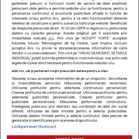
partenere, precum si furnizorii nostri de servicii de date analitice)
prelucram date pentru a permite website-ului sa functioneze, pentru a
personaliza continutul si anunturile publicitare afisate in functie de
interesele si/sau profilul dvs., pentru a va oferi functionalitati aferente
retelelor de socializare si pentru a analiza traficul pe website. Beneficiati
de drepturile prevazute de art. 15-22 din GDPR in legatura cu prelucrarea
datelor cu caracter personal. Aceste drepturi pot fi exercitate prin
modalitatea indicata
aici
. Prin click pe “ACCEPT TOATE”, acceptati
Barcute din vinete cu arpagic rosu
folosirea tuturor Tehnologiilor de tip Cookie, care implica inclusiv
acceptul dvs. cu privire la stocarea/accesarea informatiilor de catre
Un deliciu usor de preparat!
Vendor-ii cu care colaboram. Prin click pe “VREAU SA MODIFIC SETARILE
INDIVIDUAL” puteti schimba preferintele in mod individual, mai putin cele
legate de cookie strict necesare pentru functionarea website-ului.
Atât noi, cât și partenerii noștri prelucrăm datele pentru a oferi:
Stocarea și/sau accesarea informațiilor de pe un dispozitiv. Dezvoltarea
și îmbunătățirea serviciilor. Măsurarea performanței reclamelor.
Utilizarea profilurilor pentru selectarea conținutului personalizat.
Crearea profilurilor de conținut personalizat. Utilizarea profilurilor pentru
selectarea publicității personalizate. Crearea profilurilor pentru
publicitate personalizată. Măsurarea performanței conținutului.
Înțelegerea publicului prin statistici sau combinații de date din surse
diferite. Utilizarea de date limitate pentru a selecta publicitatea.
Utilizarea datelor limitate pentru a selecta conținutul. Date precise de
geolocație și identificarea prin scanarea dispozitivului.
Listă parteneri (furnizori)
Termeni si conditii
|
Politica de cookies
|
Politica de
confidentialitate
|
Gestionați preferințele