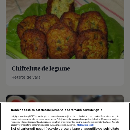
Chiftelute de legume
Retete de vara.
Nouă ne pasă ca datele tale personale să rămână confidențiale
Noi și partenerii noștri
1019
stocăm și/sau accesăm informații pe dispozitivul dvs., precum identificatorii cookie unici
pentru prelucrarea datelor cu caracter personal. Puteți accepta sau gestiona preferințele dvs. făcând clic mai jos,
respectiv vă puteți opune utilizării unui interes legitim în orice moment pe pagina cu politica de confidențialitate. Aceste
alegeri vor fi raportate partenerilor noștri și nu vă vor afecta navigarea.
Mai multe detalii
Noi si partenerii nostri (retelele de socializare si agentiile de publicitate