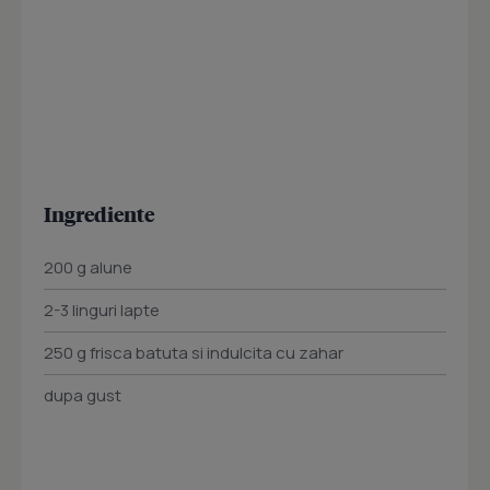
Ingrediente
200 g alune
2-3 linguri lapte
250 g frisca batuta si indulcita cu zahar
dupa gust