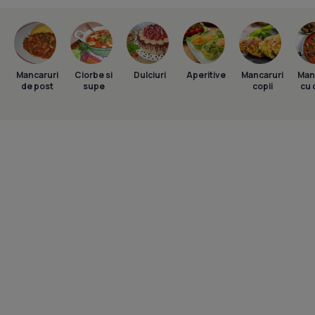
Mancaruri
Ciorbe si
Dulciuri
Aperitive
Mancaruri
Man
de post
supe
copii
cu 