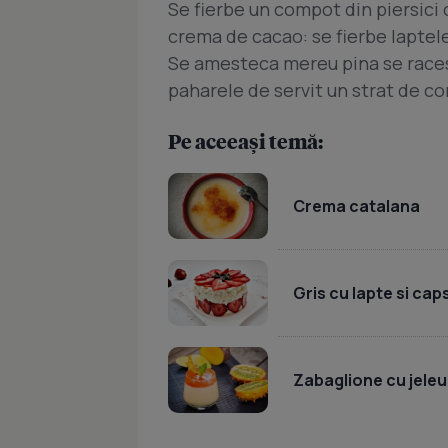
Se fierbe un compot din piersici c
crema de cacao: se fierbe laptele 
Se amesteca mereu pina se racest
paharele de servit un strat de c
Pe aceeași temă:
Crema catalana
Gris cu lapte si cap
Zabaglione cu jele