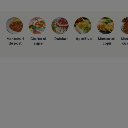
Mancaruri
Ciorbe si
Dulciuri
Aperitive
Mancaruri
Man
de post
supe
copii
cu 