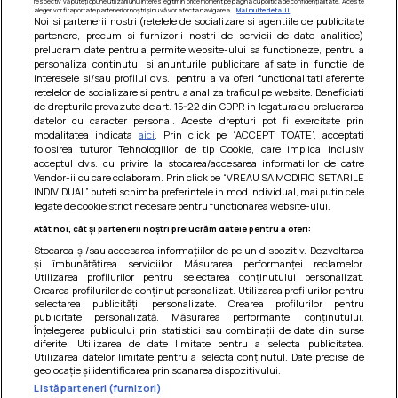
respectiv vă puteți opune utilizării unui interes legitim în orice moment pe pagina cu politica de confidențialitate. Aceste
alegeri vor fi raportate partenerilor noștri și nu vă vor afecta navigarea.
Mai multe detalii
Noi si partenerii nostri (retelele de socializare si agentiile de publicitate
partenere, precum si furnizorii nostri de servicii de date analitice)
prelucram date pentru a permite website-ului sa functioneze, pentru a
personaliza continutul si anunturile publicitare afisate in functie de
interesele si/sau profilul dvs., pentru a va oferi functionalitati aferente
retelelor de socializare si pentru a analiza traficul pe website. Beneficiati
de drepturile prevazute de art. 15-22 din GDPR in legatura cu prelucrarea
datelor cu caracter personal. Aceste drepturi pot fi exercitate prin
modalitatea indicata
aici
. Prin click pe “ACCEPT TOATE”, acceptati
Barcute din vinete cu arpagic rosu
folosirea tuturor Tehnologiilor de tip Cookie, care implica inclusiv
acceptul dvs. cu privire la stocarea/accesarea informatiilor de catre
Un deliciu usor de preparat!
Vendor-ii cu care colaboram. Prin click pe “VREAU SA MODIFIC SETARILE
INDIVIDUAL” puteti schimba preferintele in mod individual, mai putin cele
legate de cookie strict necesare pentru functionarea website-ului.
Atât noi, cât și partenerii noștri prelucrăm datele pentru a oferi:
Stocarea și/sau accesarea informațiilor de pe un dispozitiv. Dezvoltarea
și îmbunătățirea serviciilor. Măsurarea performanței reclamelor.
Utilizarea profilurilor pentru selectarea conținutului personalizat.
Crearea profilurilor de conținut personalizat. Utilizarea profilurilor pentru
selectarea publicității personalizate. Crearea profilurilor pentru
publicitate personalizată. Măsurarea performanței conținutului.
Înțelegerea publicului prin statistici sau combinații de date din surse
diferite. Utilizarea de date limitate pentru a selecta publicitatea.
Utilizarea datelor limitate pentru a selecta conținutul. Date precise de
geolocație și identificarea prin scanarea dispozitivului.
Listă parteneri (furnizori)