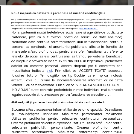
Nouă ne pasă ca datele tale personale să rămână confidențiale
Noi și partenerii noștri
1017
stocăm și/sau accesăm informații pe dispozitivul dvs., precum identificatorii cookie unici
pentru prelucrarea datelor cu caracter personal. Puteți accepta sau gestiona preferințele dvs. făcând clic mai jos,
respectiv vă puteți opune utilizării unui interes legitim în orice moment pe pagina cu politica de confidențialitate. Aceste
alegeri vor fi raportate partenerilor noștri și nu vă vor afecta navigarea.
Mai multe detalii
Noi si partenerii nostri (retelele de socializare si agentiile de publicitate
partenere, precum si furnizorii nostri de servicii de date analitice)
prelucram date pentru a permite website-ului sa functioneze, pentru a
personaliza continutul si anunturile publicitare afisate in functie de
interesele si/sau profilul dvs., pentru a va oferi functionalitati aferente
retelelor de socializare si pentru a analiza traficul pe website. Beneficiati
de drepturile prevazute de art. 15-22 din GDPR in legatura cu prelucrarea
datelor cu caracter personal. Aceste drepturi pot fi exercitate prin
modalitatea indicata
aici
. Prin click pe “ACCEPT TOATE”, acceptati
Barcute din vinete cu arpagic rosu
folosirea tuturor Tehnologiilor de tip Cookie, care implica inclusiv
acceptul dvs. cu privire la stocarea/accesarea informatiilor de catre
Un deliciu usor de preparat!
Vendor-ii cu care colaboram. Prin click pe “VREAU SA MODIFIC SETARILE
INDIVIDUAL” puteti schimba preferintele in mod individual, mai putin cele
legate de cookie strict necesare pentru functionarea website-ului.
Atât noi, cât și partenerii noștri prelucrăm datele pentru a oferi:
Stocarea și/sau accesarea informațiilor de pe un dispozitiv. Dezvoltarea
și îmbunătățirea serviciilor. Măsurarea performanței reclamelor.
Utilizarea profilurilor pentru selectarea conținutului personalizat.
Crearea profilurilor de conținut personalizat. Utilizarea profilurilor pentru
selectarea publicității personalizate. Crearea profilurilor pentru
publicitate personalizată. Măsurarea performanței conținutului.