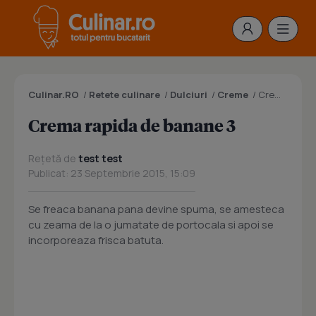
Culinar.RO
/
Retete culinare
/
Dulciuri
/
Creme
/
Crema rapida de banane 3
Crema rapida de banane 3
Rețetă de
test test
Publicat: 23 Septembrie 2015, 15:09
Se freaca banana pana devine spuma, se amesteca
cu zeama de la o jumatate de portocala si apoi se
incorporeaza frisca batuta.