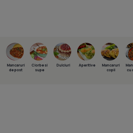
Mancaruri
Ciorbe si
Dulciuri
Aperitive
Mancaruri
Man
de post
supe
copii
cu 