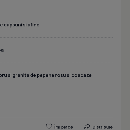
e capsuni si afine
ba
ru si granita de pepene rosu si coacaze
Îmi place
Distribuie