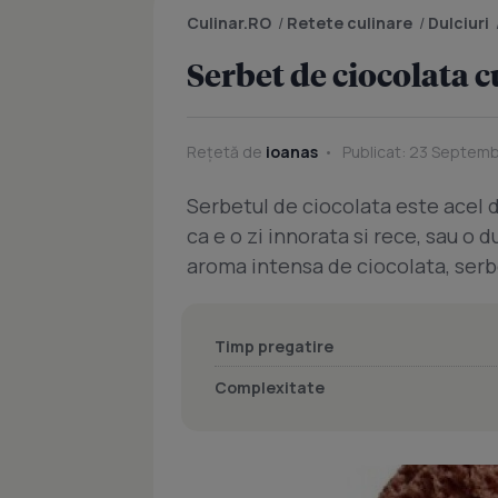
Culinar.RO
/
Retete culinare
/
Dulciuri
Serbet de ciocolata c
Rețetă de
ioanas
Publicat: 23 Septemb
Serbetul de ciocolata este acel d
ca e o zi innorata si rece, sau o d
aroma intensa de ciocolata, serbe
Timp pregatire
Complexitate