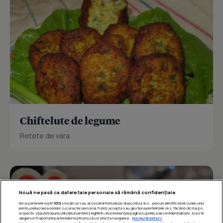
Chiftelute de legume
Retete de vara.
Nouă ne pasă ca datele tale personale să rămână confidențiale
Noi și partenerii noștri
1019
stocăm și/sau accesăm informații pe dispozitivul dvs., precum identificatorii cookie unici
pentru prelucrarea datelor cu caracter personal. Puteți accepta sau gestiona preferințele dvs. făcând clic mai jos,
respectiv vă puteți opune utilizării unui interes legitim în orice moment pe pagina cu politica de confidențialitate. Aceste
alegeri vor fi raportate partenerilor noștri și nu vă vor afecta navigarea.
Mai multe detalii