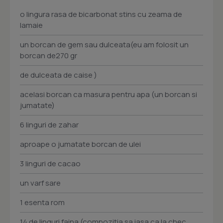
o lingura rasa de bicarbonat stins cu zeama de
lamaie
un borcan de gem sau dulceata(eu am folosit un
borcan de270 gr
de dulceata de caise )
acelasi borcan ca masura pentru apa (un borcan si
jumatate)
6 linguri de zahar
aproape o jumatate borcan de ulei
3 linguri de cacao
un varf sare
1 esenta rom
14 de linguri faina (compozitia sa iasa ca la chec