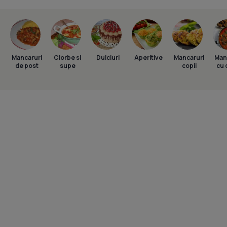
Mancaruri
Ciorbe si
Dulciuri
Aperitive
Mancaruri
Man
de post
supe
copii
cu 