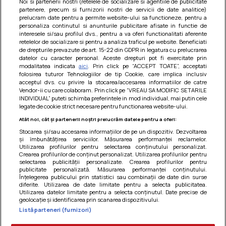
Noi si partenerii nostri (retelele de socializare si agentiile de publicitate
partenere, precum si furnizorii nostri de servicii de date analitice)
prelucram date pentru a permite website-ului sa functioneze, pentru a
personaliza continutul si anunturile publicitare afisate in functie de
interesele si/sau profilul dvs., pentru a va oferi functionalitati aferente
retelelor de socializare si pentru a analiza traficul pe website. Beneficiati
de drepturile prevazute de art. 15-22 din GDPR in legatura cu prelucrarea
datelor cu caracter personal. Aceste drepturi pot fi exercitate prin
modalitatea indicata
aici
. Prin click pe “ACCEPT TOATE”, acceptati
Barcute din vinete cu arpagic rosu
folosirea tuturor Tehnologiilor de tip Cookie, care implica inclusiv
acceptul dvs. cu privire la stocarea/accesarea informatiilor de catre
Un deliciu usor de preparat!
Vendor-ii cu care colaboram. Prin click pe “VREAU SA MODIFIC SETARILE
INDIVIDUAL” puteti schimba preferintele in mod individual, mai putin cele
legate de cookie strict necesare pentru functionarea website-ului.
Atât noi, cât și partenerii noștri prelucrăm datele pentru a oferi:
Stocarea și/sau accesarea informațiilor de pe un dispozitiv. Dezvoltarea
și îmbunătățirea serviciilor. Măsurarea performanței reclamelor.
Utilizarea profilurilor pentru selectarea conținutului personalizat.
Crearea profilurilor de conținut personalizat. Utilizarea profilurilor pentru
selectarea publicității personalizate. Crearea profilurilor pentru
publicitate personalizată. Măsurarea performanței conținutului.
Înțelegerea publicului prin statistici sau combinații de date din surse
diferite. Utilizarea de date limitate pentru a selecta publicitatea.
Utilizarea datelor limitate pentru a selecta conținutul. Date precise de
geolocație și identificarea prin scanarea dispozitivului.
Listă parteneri (furnizori)
Termeni si conditii
|
Politica de cookies
|
Politica de