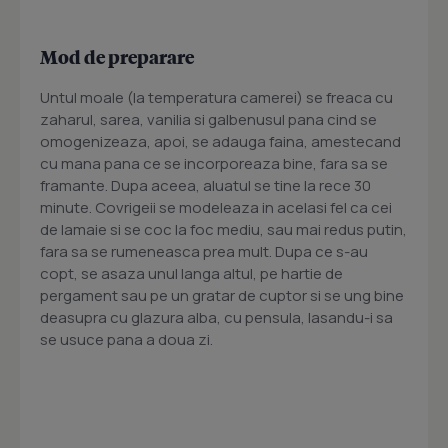
Mod de preparare
Untul moale (la temperatura camerei) se freaca cu
zaharul, sarea, vanilia si galbenusul pana cind se
omogenizeaza, apoi, se adauga faina, amestecand
cu mana pana ce se incorporeaza bine, fara sa se
framante. Dupa aceea, aluatul se tine la rece 30
minute. Covrigeii se modeleaza in acelasi fel ca cei
de lamaie si se coc la foc mediu, sau mai redus putin,
fara sa se rumeneasca prea mult. Dupa ce s-au
copt, se asaza unul langa altul, pe hartie de
pergament sau pe un gratar de cuptor si se ung bine
deasupra cu glazura alba, cu pensula, lasandu-i sa
se usuce pana a doua zi.