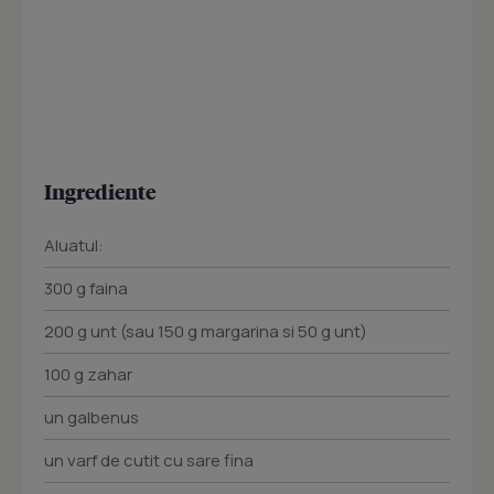
Ingrediente
Aluatul:
300 g faina
200 g unt (sau 150 g margarina si 50 g unt)
100 g zahar
un galbenus
un varf de cutit cu sare fina