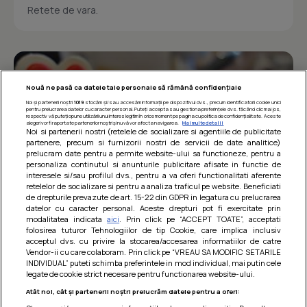
Retete de vara.
Nouă ne pasă ca datele tale personale să rămână confidențiale
Noi și partenerii noștri
1019
stocăm și/sau accesăm informații pe dispozitivul dvs., precum identificatorii cookie unici
pentru prelucrarea datelor cu caracter personal. Puteți accepta sau gestiona preferințele dvs. făcând clic mai jos,
respectiv vă puteți opune utilizării unui interes legitim în orice moment pe pagina cu politica de confidențialitate. Aceste
alegeri vor fi raportate partenerilor noștri și nu vă vor afecta navigarea.
Mai multe detalii
Noi si partenerii nostri (retelele de socializare si agentiile de publicitate
partenere, precum si furnizorii nostri de servicii de date analitice)
prelucram date pentru a permite website-ului sa functioneze, pentru a
personaliza continutul si anunturile publicitare afisate in functie de
interesele si/sau profilul dvs., pentru a va oferi functionalitati aferente
retelelor de socializare si pentru a analiza traficul pe website. Beneficiati
de drepturile prevazute de art. 15-22 din GDPR in legatura cu prelucrarea
datelor cu caracter personal. Aceste drepturi pot fi exercitate prin
modalitatea indicata
aici
. Prin click pe “ACCEPT TOATE”, acceptati
Barcute din vinete cu arpagic rosu
folosirea tuturor Tehnologiilor de tip Cookie, care implica inclusiv
acceptul dvs. cu privire la stocarea/accesarea informatiilor de catre
Un deliciu usor de preparat!
Vendor-ii cu care colaboram. Prin click pe “VREAU SA MODIFIC SETARILE
INDIVIDUAL” puteti schimba preferintele in mod individual, mai putin cele
legate de cookie strict necesare pentru functionarea website-ului.
Atât noi, cât și partenerii noștri prelucrăm datele pentru a oferi: