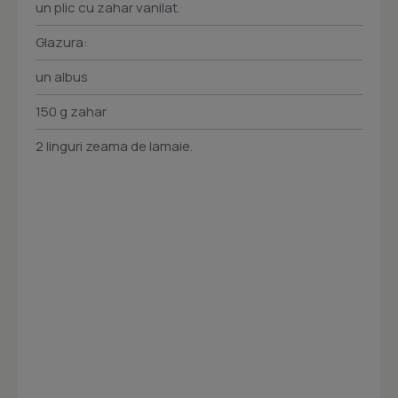
un plic cu zahar vanilat.
Glazura:
un albus
150 g zahar
2 linguri zeama de lamaie.