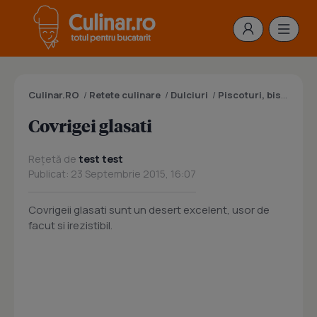
Culinar.RO
/
Retete culinare
/
Dulciuri
/
Piscoturi, biscuiti, pesmeti, fursecuri
Covrigei glasati
Rețetă de
test test
Publicat: 23 Septembrie 2015, 16:07
Covrigeii glasati sunt un desert excelent, usor de
facut si irezistibil.