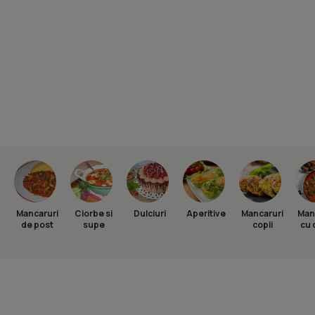
Mancaruri
Ciorbe si
Dulciuri
Aperitive
Mancaruri
Man
de post
supe
copii
cu 