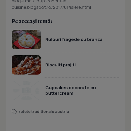
blogul meu: http://ancutsa-
cuisine.blogspot.ro/2017/01/islere.html
Pe aceeași temă:
Rulouri fragede cu branza
Biscuiti prajiti
Cupcakes decorate cu
buttercream
retete traditionale austria