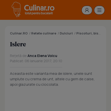
Culinar.RO
/
Retete culinare
/
Dulciuri
/
Piscoturi, biscuiti, pesmeti, fursecuri
Islere
Rețetă de
Anca Elena Voicu
Publicat: 06 Ianuarie 2017, 20:10
Aceasta este varianta mea de islere, unele sunt
umplute cu crema de unt, altele cu gem de caise,
apoi glazurate cu ciocolata.