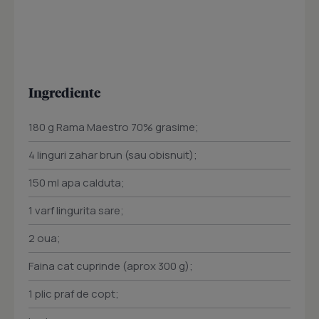
Ingrediente
180 g Rama Maestro 70% grasime;
4 linguri zahar brun (sau obisnuit);
150 ml apa calduta;
1 varf lingurita sare;
2 oua;
Faina cat cuprinde (aprox 300 g);
1 plic praf de copt;