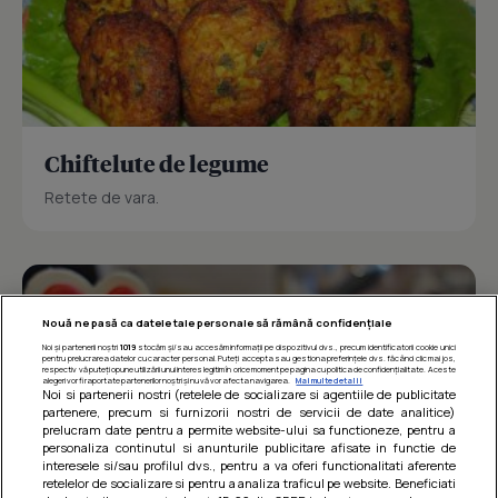
Chiftelute de legume
Retete de vara.
Nouă ne pasă ca datele tale personale să rămână confidențiale
Noi și partenerii noștri
1019
stocăm și/sau accesăm informații pe dispozitivul dvs., precum identificatorii cookie unici
pentru prelucrarea datelor cu caracter personal. Puteți accepta sau gestiona preferințele dvs. făcând clic mai jos,
respectiv vă puteți opune utilizării unui interes legitim în orice moment pe pagina cu politica de confidențialitate. Aceste
alegeri vor fi raportate partenerilor noștri și nu vă vor afecta navigarea.
Mai multe detalii
Noi si partenerii nostri (retelele de socializare si agentiile de publicitate
partenere, precum si furnizorii nostri de servicii de date analitice)
prelucram date pentru a permite website-ului sa functioneze, pentru a
personaliza continutul si anunturile publicitare afisate in functie de
interesele si/sau profilul dvs., pentru a va oferi functionalitati aferente
retelelor de socializare si pentru a analiza traficul pe website. Beneficiati