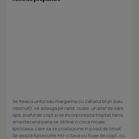
Se freaca untul sau margarina cu zaharul brun (sau
obisnuit), se adauga pe rand, ouale, un praf de sare,
apa, praful de copt si se incorporeaza treptat faina,
amestecand pana se obtine o coca moale,
lipicioasa, care sa se poata pune in posul de ornat.
Se asaza fursecurile intr-o tava cu foaie de copt, cu