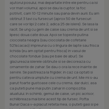
ajutorul posului, mai departate intre ele pentru ca isi
vor mari volumul, apoi se dau la cuptor, la foc
potrivit, cam 10-12 minute sau pana devin aurii. Eu am
obtinut 3 tavi cu fursecuri (aprox 50 de fursecuri
care se vor lipi 2 cate 2, adica 25 de islere). Se lasa la
racit. Se ung cu gem de caise sau crema de unt si se
lipesc doua cate doua. Apoi se topeste putina
ciocolata neagra (sau ciocolata de cofetarie
52%cacao) impreuna cu o lingura de lapte sau frisca
lichida (eu am optat pentru frisca) in vasul de
chocolate fondue (sau pe baie de abur). Se
glazureaza islerele obtinute si se decoreaza cu
ornamente de zahar. Se dau o ora la rece inainte de
servire. Se pastreaza la frigider, in caz ca optati si
pentru cateva umplute cu crema de unt. Mie mi s-au
parut foarte gustoase cele cu crema, dar dulci, asa
ca puteti pune mai putin zahar in compozitia
aluatului. In schimb, gemul de caise, un pic acrisor,
echilibreaza mai bine acest tip de fursec. Pofta
Buna! Daca v-a placut reteta mea, o puteti gasi si pe