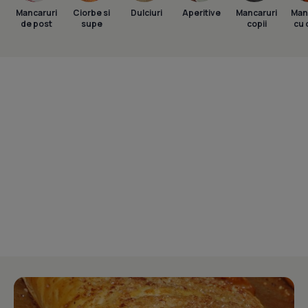
Mancaruri
Ciorbe si
Dulciuri
Aperitive
Mancaruri
Man
de post
supe
copii
cu 