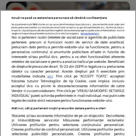
Nouă ne pasă ca datele tale personale să rămână confidențiale
Noi și partenerii noștri
1019
stocăm și/sau accesăm informații pe dispozitivul dvs., precum identificatorii cookie unici
pentru prelucrarea datelor cu caracter personal. Puteți accepta sau gestiona preferințele dvs. făcând clic mai jos,
respectiv vă puteți opune utilizării unui interes legitim în orice moment pe pagina cu politica de confidențialitate. Aceste
alegeri vor fi raportate partenerilor noștri și nu vă vor afecta navigarea.
Mai multe detalii
Noi si partenerii nostri (retelele de socializare si agentiile de publicitate
partenere, precum si furnizorii nostri de servicii de date analitice)
prelucram date pentru a permite website-ului sa functioneze, pentru a
personaliza continutul si anunturile publicitare afisate in functie de
interesele si/sau profilul dvs., pentru a va oferi functionalitati aferente
retelelor de socializare si pentru a analiza traficul pe website. Beneficiati
de drepturile prevazute de art. 15-22 din GDPR in legatura cu prelucrarea
datelor cu caracter personal. Aceste drepturi pot fi exercitate prin
modalitatea indicata
aici
. Prin click pe “ACCEPT TOATE”, acceptati
Barcute din vinete cu arpagic rosu
folosirea tuturor Tehnologiilor de tip Cookie, care implica inclusiv
acceptul dvs. cu privire la stocarea/accesarea informatiilor de catre
Un deliciu usor de preparat!
Vendor-ii cu care colaboram. Prin click pe “VREAU SA MODIFIC SETARILE
INDIVIDUAL” puteti schimba preferintele in mod individual, mai putin cele
legate de cookie strict necesare pentru functionarea website-ului.
Atât noi, cât și partenerii noștri prelucrăm datele pentru a oferi:
Stocarea și/sau accesarea informațiilor de pe un dispozitiv. Dezvoltarea
și îmbunătățirea serviciilor. Măsurarea performanței reclamelor.
Utilizarea profilurilor pentru selectarea conținutului personalizat.
Crearea profilurilor de conținut personalizat. Utilizarea profilurilor pentru
selectarea publicității personalizate. Crearea profilurilor pentru