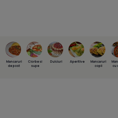
Mancaruri
Ciorbe si
Dulciuri
Aperitive
Mancaruri
Man
de post
supe
copii
cu 