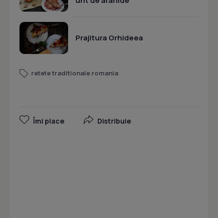
unt de arahide
Prajitura Orhideea
retete traditionale romania
Îmi place
Distribuie