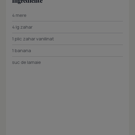
Ingrediente
4 mere
4 lg zahar
1 plic zahar vanilinat
1 banana
suc de lamaie