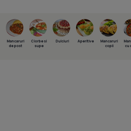
Mancaruri
Ciorbe si
Dulciuri
Aperitive
Mancaruri
Man
de post
supe
copii
cu 