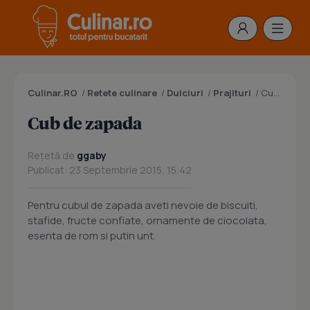
Culinar.RO
/
Retete culinare
/
Dulciuri
/
Prajituri
/
Cub de zapada
Cub de zapada
Rețetă de
ggaby
Publicat: 23 Septembrie 2015, 15:42
Pentru cubul de zapada aveti nevoie de biscuiti,
stafide, fructe confiate, ornamente de ciocolata,
esenta de rom si putin unt.