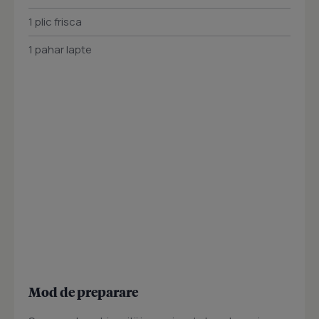
1 plic frisca
1 pahar lapte
Mod de preparare