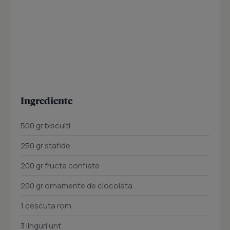
Ingrediente
500 gr biscuiti
250 gr stafide
200 gr fructe confiate
200 gr ornamente de ciocolata
1 cescuta rom
3 linguri unt