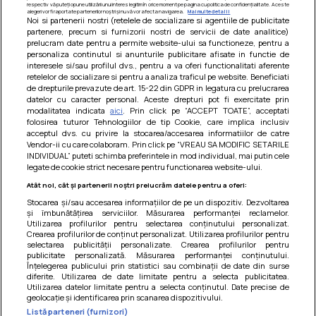
respectiv vă puteți opune utilizării unui interes legitim în orice moment pe pagina cu politica de confidențialitate. Aceste
alegeri vor fi raportate partenerilor noștri și nu vă vor afecta navigarea.
Mai multe detalii
Noi si partenerii nostri (retelele de socializare si agentiile de publicitate
partenere, precum si furnizorii nostri de servicii de date analitice)
prelucram date pentru a permite website-ului sa functioneze, pentru a
personaliza continutul si anunturile publicitare afisate in functie de
interesele si/sau profilul dvs., pentru a va oferi functionalitati aferente
retelelor de socializare si pentru a analiza traficul pe website. Beneficiati
de drepturile prevazute de art. 15-22 din GDPR in legatura cu prelucrarea
datelor cu caracter personal. Aceste drepturi pot fi exercitate prin
modalitatea indicata
aici
. Prin click pe “ACCEPT TOATE”, acceptati
Barcute din vinete cu arpagic rosu
folosirea tuturor Tehnologiilor de tip Cookie, care implica inclusiv
acceptul dvs. cu privire la stocarea/accesarea informatiilor de catre
Un deliciu usor de preparat!
Vendor-ii cu care colaboram. Prin click pe “VREAU SA MODIFIC SETARILE
INDIVIDUAL” puteti schimba preferintele in mod individual, mai putin cele
legate de cookie strict necesare pentru functionarea website-ului.
Atât noi, cât și partenerii noștri prelucrăm datele pentru a oferi:
Stocarea și/sau accesarea informațiilor de pe un dispozitiv. Dezvoltarea
și îmbunătățirea serviciilor. Măsurarea performanței reclamelor.
Utilizarea profilurilor pentru selectarea conținutului personalizat.
Crearea profilurilor de conținut personalizat. Utilizarea profilurilor pentru
selectarea publicității personalizate. Crearea profilurilor pentru
publicitate personalizată. Măsurarea performanței conținutului.
Înțelegerea publicului prin statistici sau combinații de date din surse
diferite. Utilizarea de date limitate pentru a selecta publicitatea.
Utilizarea datelor limitate pentru a selecta conținutul. Date precise de
geolocație și identificarea prin scanarea dispozitivului.
Listă parteneri (furnizori)