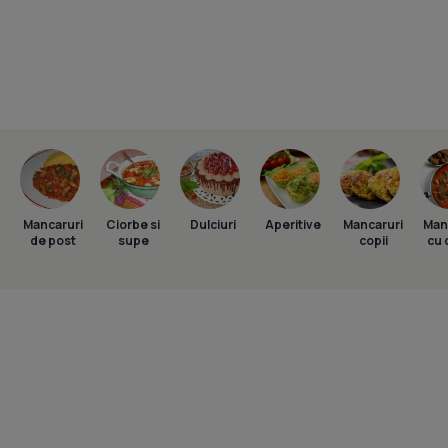
Mancaruri
Ciorbe si
Dulciuri
Aperitive
Mancaruri
Man
de post
supe
copii
cu 