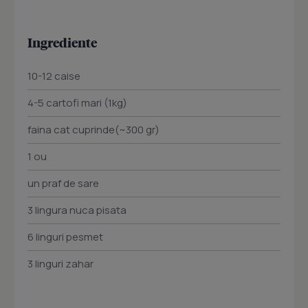
Ingrediente
10-12 caise
4-5 cartofi mari (1kg)
faina cat cuprinde(~300 gr)
1 ou
un praf de sare
3 lingura nuca pisata
6 linguri pesmet
3 linguri zahar