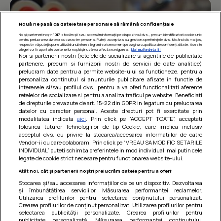
Nouă ne pasă ca datele tale personale să rămână confidențiale
Noi și partenerii noștri
1017
stocăm și/sau accesăm informații pe dispozitivul dvs., precum identificatorii cookie unici
pentru prelucrarea datelor cu caracter personal. Puteți accepta sau gestiona preferințele dvs. făcând clic mai jos,
respectiv vă puteți opune utilizării unui interes legitim în orice moment pe pagina cu politica de confidențialitate. Aceste
alegeri vor fi raportate partenerilor noștri și nu vă vor afecta navigarea.
Mai multe detalii
Noi si partenerii nostri (retelele de socializare si agentiile de publicitate
partenere, precum si furnizorii nostri de servicii de date analitice)
prelucram date pentru a permite website-ului sa functioneze, pentru a
personaliza continutul si anunturile publicitare afisate in functie de
interesele si/sau profilul dvs., pentru a va oferi functionalitati aferente
retelelor de socializare si pentru a analiza traficul pe website. Beneficiati
de drepturile prevazute de art. 15-22 din GDPR in legatura cu prelucrarea
datelor cu caracter personal. Aceste drepturi pot fi exercitate prin
modalitatea indicata
aici
. Prin click pe “ACCEPT TOATE”, acceptati
Barcute din vinete cu arpagic rosu
folosirea tuturor Tehnologiilor de tip Cookie, care implica inclusiv
acceptul dvs. cu privire la stocarea/accesarea informatiilor de catre
Un deliciu usor de preparat!
Vendor-ii cu care colaboram. Prin click pe “VREAU SA MODIFIC SETARILE
INDIVIDUAL” puteti schimba preferintele in mod individual, mai putin cele
legate de cookie strict necesare pentru functionarea website-ului.
Atât noi, cât și partenerii noștri prelucrăm datele pentru a oferi:
Stocarea și/sau accesarea informațiilor de pe un dispozitiv. Dezvoltarea
și îmbunătățirea serviciilor. Măsurarea performanței reclamelor.
Utilizarea profilurilor pentru selectarea conținutului personalizat.
Crearea profilurilor de conținut personalizat. Utilizarea profilurilor pentru
selectarea publicității personalizate. Crearea profilurilor pentru
publicitate personalizată. Măsurarea performanței conținutului.