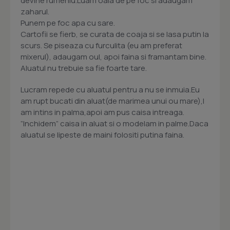
devine rumeniu.Luam oala de pe foc si adaugam
zaharul.
Punem pe foc apa cu sare.
Cartofii se fierb, se curata de coaja si se lasa putin la
scurs. Se piseaza cu furculita (eu am preferat
mixerul), adaugam oul, apoi faina si framantam bine.
Aluatul nu trebuie sa fie foarte tare.
Lucram repede cu aluatul pentru a nu se inmuia.Eu
am rupt bucati din aluat(de marimea unui ou mare),l
am intins in palma,apoi am pus caisa intreaga.
”Inchidem” caisa in aluat si o modelam in palme.Daca
aluatul se lipeste de maini folositi putina faina.