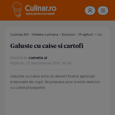
Culinar.RO
/
Retete culinare
/
Dulciuri
/
Prajituri
/
Galuste cu caise si cartofi
Galuste cu caise si cartofi
Rețetă de
camelia al
Publicat: 23 Septembrie 2015, 16:06
Galuste cu caise este un desert foarte apreciat
indeosebi de copii. Se prepara usor si este delicios
cu caise proaspete.