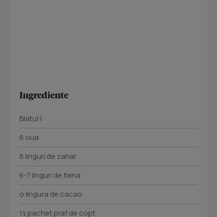
Ingrediente
Blatul I:
6 oua
6 linguri de zahar
6-7 linguri de faina
o lingura de cacao
½ pachet praf de copt