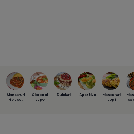
Mancaruri
Ciorbe si
Dulciuri
Aperitive
Mancaruri
Man
de post
supe
copii
cu 