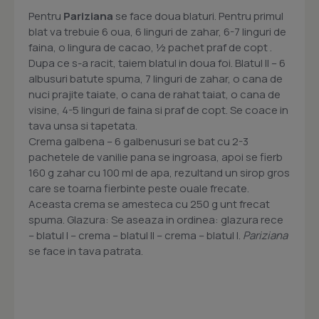
Pentru
Pariziana
se face doua blaturi. Pentru primul
blat va trebuie 6 oua, 6 linguri de zahar, 6-7 linguri de
faina, o lingura de cacao, ½ pachet praf de copt .
Dupa ce s-a racit, taiem blatul in doua foi. Blatul II – 6
albusuri batute spuma, 7 linguri de zahar, o cana de
nuci prajite taiate, o cana de rahat taiat, o cana de
visine, 4-5 linguri de faina si praf de copt. Se coace in
tava unsa si tapetata.
Crema galbena – 6 galbenusuri se bat cu 2-3
pachetele de vanilie pana se ingroasa, apoi se fierb
160 g zahar cu 100 ml de apa, rezultand un sirop gros
care se toarna fierbinte peste ouale frecate.
Aceasta crema se amesteca cu 250 g unt frecat
spuma. Glazura: Se aseaza in ordinea: glazura rece
– blatul I – crema – blatul II – crema – blatul I.
Pariziana
se face in tava patrata.