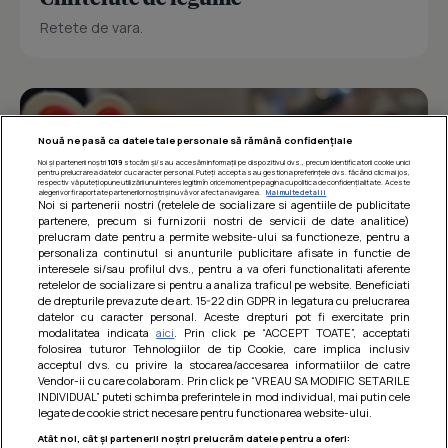
Retete de vara.
Nouă ne pasă ca datele tale personale să rămână confidențiale
Noi și partenerii noștri
1019
stocăm și/sau accesăm informații pe dispozitivul dvs., precum identificatorii cookie unici
pentru prelucrarea datelor cu caracter personal. Puteți accepta sau gestiona preferințele dvs. făcând clic mai jos,
respectiv vă puteți opune utilizării unui interes legitim în orice moment pe pagina cu politica de confidențialitate. Aceste
alegeri vor fi raportate partenerilor noștri și nu vă vor afecta navigarea.
Mai multe detalii
Noi si partenerii nostri (retelele de socializare si agentiile de publicitate
partenere, precum si furnizorii nostri de servicii de date analitice)
prelucram date pentru a permite website-ului sa functioneze, pentru a
personaliza continutul si anunturile publicitare afisate in functie de
interesele si/sau profilul dvs., pentru a va oferi functionalitati aferente
retelelor de socializare si pentru a analiza traficul pe website. Beneficiati
de drepturile prevazute de art. 15-22 din GDPR in legatura cu prelucrarea
datelor cu caracter personal. Aceste drepturi pot fi exercitate prin
modalitatea indicata
aici
. Prin click pe “ACCEPT TOATE”, acceptati
Barcute din vinete cu arpagic rosu
folosirea tuturor Tehnologiilor de tip Cookie, care implica inclusiv
acceptul dvs. cu privire la stocarea/accesarea informatiilor de catre
Un deliciu usor de preparat!
Vendor-ii cu care colaboram. Prin click pe “VREAU SA MODIFIC SETARILE
INDIVIDUAL” puteti schimba preferintele in mod individual, mai putin cele
legate de cookie strict necesare pentru functionarea website-ului.
Atât noi, cât și partenerii noștri prelucrăm datele pentru a oferi: