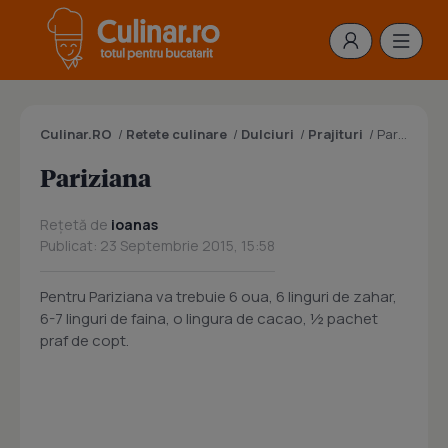
Culinar.RO
/
Retete culinare
/
Dulciuri
/
Prajituri
/
Pariziana
Pariziana
Rețetă de
ioanas
Publicat: 23 Septembrie 2015, 15:58
Pentru Pariziana va trebuie 6 oua, 6 linguri de zahar,
6-7 linguri de faina, o lingura de cacao, ½ pachet
praf de copt.