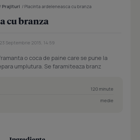
/
Prajituri
/
Placinta ardeleneasca cu branza
ca cu branza
 23 Septembrie 2015, 14:59
e framanta o coca de paine care se pune la
prepara umplutura. Se faramiteaza branz
120 minute
medie
Ingrediente