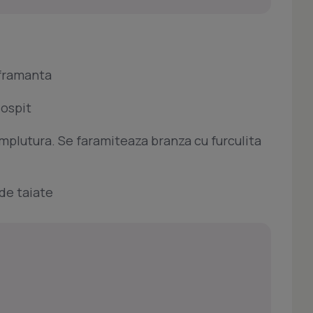
e framanta
dospit
umplutura. Se faramiteaza branza cu furculita
de taiate