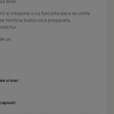
iul bine
ti si intepind-o cu furculita daca se umfla
 se termina toata coca preparata.
onstitui
 de un
ie si mac
 capsuni