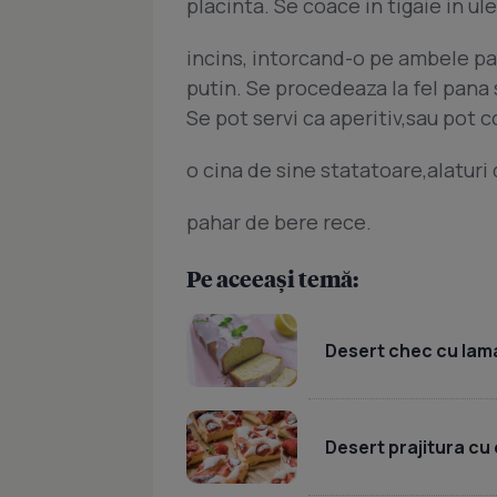
placinta. Se coace in tigaie in ule
incins, intorcand-o pe ambele par
putin. Se procedeaza la fel pana
Se pot servi ca aperitiv,sau pot c
o cina de sine statatoare,alaturi
pahar de bere rece.
Pe aceeași temă:
Desert chec cu lama
Desert prajitura cu