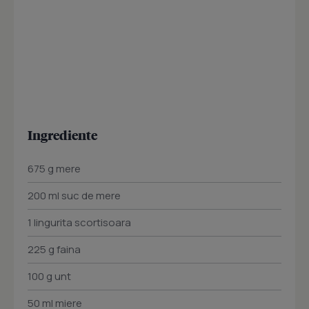
Ingrediente
675 g mere
200 ml suc de mere
1 lingurita scortisoara
225 g faina
100 g unt
50 ml miere