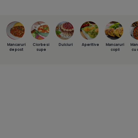
Mancaruri
Ciorbe si
Dulciuri
Aperitive
Mancaruri
Man
de post
supe
copii
cu 