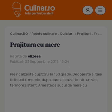
Culinar.RO
/
Retete culinare
/
Dulciuri
/
Prajituri
/
Prajitura cu mere
Prajitura cu mere
Rețetă de
elizeea
Publicat: 23 Septembrie 2015, 15:24
Preincalzeste cuptorul la 180 grade. Decojeste si taie
felii subtiri merele, dupa care aseaza-le intr-un vas
termorezistent. Amesteca sucul de mere cu