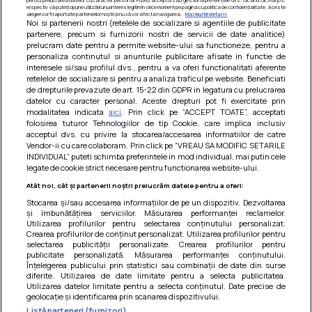
respectiv vă puteți opune utilizării unui interes legitim în orice moment pe pagina cu politica de confidențialitate. Aceste
alegeri vor fi raportate partenerilor noștri și nu vă vor afecta navigarea.
Mai multe detalii
Noi si partenerii nostri (retelele de socializare si agentiile de publicitate
partenere, precum si furnizorii nostri de servicii de date analitice)
prelucram date pentru a permite website-ului sa functioneze, pentru a
personaliza continutul si anunturile publicitare afisate in functie de
interesele si/sau profilul dvs., pentru a va oferi functionalitati aferente
retelelor de socializare si pentru a analiza traficul pe website. Beneficiati
de drepturile prevazute de art. 15-22 din GDPR in legatura cu prelucrarea
datelor cu caracter personal. Aceste drepturi pot fi exercitate prin
modalitatea indicata
aici
. Prin click pe “ACCEPT TOATE”, acceptati
Barcute din vinete cu arpagic rosu
folosirea tuturor Tehnologiilor de tip Cookie, care implica inclusiv
acceptul dvs. cu privire la stocarea/accesarea informatiilor de catre
Un deliciu usor de preparat!
Vendor-ii cu care colaboram. Prin click pe “VREAU SA MODIFIC SETARILE
INDIVIDUAL” puteti schimba preferintele in mod individual, mai putin cele
legate de cookie strict necesare pentru functionarea website-ului.
Atât noi, cât și partenerii noștri prelucrăm datele pentru a oferi:
Stocarea și/sau accesarea informațiilor de pe un dispozitiv. Dezvoltarea
și îmbunătățirea serviciilor. Măsurarea performanței reclamelor.
Utilizarea profilurilor pentru selectarea conținutului personalizat.
Crearea profilurilor de conținut personalizat. Utilizarea profilurilor pentru
selectarea publicității personalizate. Crearea profilurilor pentru
publicitate personalizată. Măsurarea performanței conținutului.
Înțelegerea publicului prin statistici sau combinații de date din surse
diferite. Utilizarea de date limitate pentru a selecta publicitatea.
Utilizarea datelor limitate pentru a selecta conținutul. Date precise de
geolocație și identificarea prin scanarea dispozitivului.
Listă parteneri (furnizori)