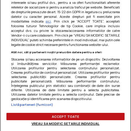
interesele si/sau profilul dvs., pentru a va oferi functionalitati aferente
retelelor de socializare si pentru a analiza traficul pe website. Beneficiati
de drepturile prevazute de art. 15-22 din GDPR in legatura cu prelucrarea
datelor cu caracter personal. Aceste drepturi pot fi exercitate prin
modalitatea indicata
aici
. Prin click pe “ACCEPT TOATE”, acceptati
Barcute din vinete cu arpagic rosu
folosirea tuturor Tehnologiilor de tip Cookie, care implica inclusiv
acceptul dvs. cu privire la stocarea/accesarea informatiilor de catre
Un deliciu usor de preparat!
Vendor-ii cu care colaboram. Prin click pe “VREAU SA MODIFIC SETARILE
INDIVIDUAL” puteti schimba preferintele in mod individual, mai putin cele
legate de cookie strict necesare pentru functionarea website-ului.
Atât noi, cât și partenerii noștri prelucrăm datele pentru a oferi:
Stocarea și/sau accesarea informațiilor de pe un dispozitiv. Dezvoltarea
și îmbunătățirea serviciilor. Măsurarea performanței reclamelor.
Utilizarea profilurilor pentru selectarea conținutului personalizat.
Crearea profilurilor de conținut personalizat. Utilizarea profilurilor pentru
selectarea publicității personalizate. Crearea profilurilor pentru
publicitate personalizată. Măsurarea performanței conținutului.
Înțelegerea publicului prin statistici sau combinații de date din surse
diferite. Utilizarea de date limitate pentru a selecta publicitatea.
Utilizarea datelor limitate pentru a selecta conținutul. Date precise de
geolocație și identificarea prin scanarea dispozitivului.
Listă parteneri (furnizori)
Termeni si conditii
|
Politica de cookies
|
Politica de
confidentialitate
|
Gestionați preferințele
ACCEPT TOATE
VREAU SA MODIFIC SETARILE INDIVIDUAL