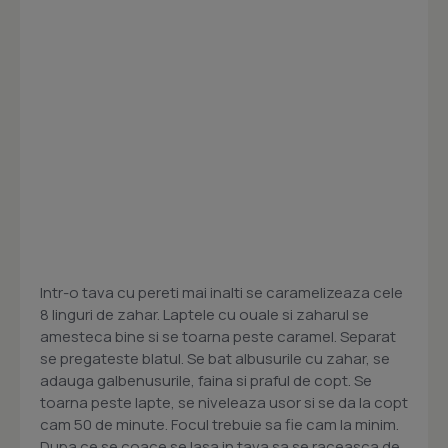
Intr-o tava cu pereti mai inalti se caramelizeaza cele
8 linguri de zahar. Laptele cu ouale si zaharul se
amesteca bine si se toarna peste caramel. Separat
se pregateste blatul. Se bat albusurile cu zahar, se
adauga galbenusurile, faina si praful de copt. Se
toarna peste lapte, se niveleaza usor si se da la copt
cam 50 de minute. Focul trebuie sa fie cam la minim.
Dupa ce se coace se lasa in tava sa se raceasca de