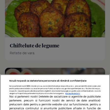
Chiftelute de legume
Retete de vara.
Nouă ne pasă ca datele tale personale să rămână confidențiale
Noi și partenerii noștri
1019
stocăm și/sau accesăm informații pe dispozitivul dvs., precum identificatorii cookie unici
pentru prelucrarea datelor cu caracter personal. Puteți accepta sau gestiona preferințele dvs. făcând clic mai jos,
respectiv vă puteți opune utilizării unui interes legitim în orice moment pe pagina cu politica de confidențialitate. Aceste
alegeri vor fi raportate partenerilor noștri și nu vă vor afecta navigarea.
Mai multe detalii
Noi si partenerii nostri (retelele de socializare si agentiile de publicitate
partenere, precum si furnizorii nostri de servicii de date analitice)
prelucram date pentru a permite website-ului sa functioneze, pentru a
personaliza continutul si anunturile publicitare afisate in functie de