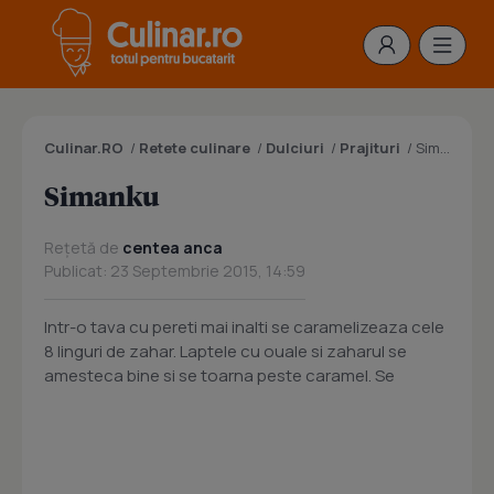
Culinar.RO
/
Retete culinare
/
Dulciuri
/
Prajituri
/
Simanku
Simanku
Rețetă de
centea anca
Publicat: 23 Septembrie 2015, 14:59
Intr-o tava cu pereti mai inalti se caramelizeaza cele
8 linguri de zahar. Laptele cu ouale si zaharul se
amesteca bine si se toarna peste caramel. Se