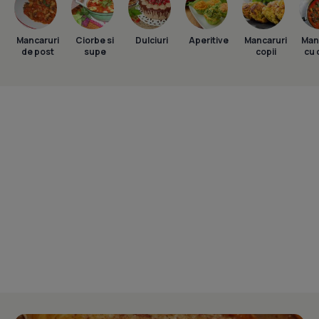
Mancaruri
Ciorbe si
Dulciuri
Aperitive
Mancaruri
Man
de post
supe
copii
cu 