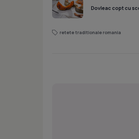
Dovleac copt cu sc
retete traditionale romania