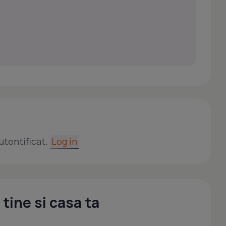
utentificat.
Log in
tine si casa ta