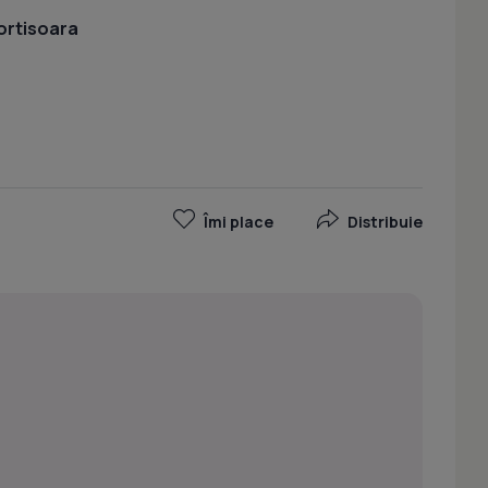
ortisoara
Îmi place
Distribuie