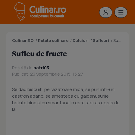
Culinar.RO
/
Retete culinare
/
Dulciuri
/
Sufleuri
/
Sufleu de fructe
Sufleu de fructe
Rețetă de
patri03
Publicat: 23 Septembrie 2015, 15:27
Se dau biscuitii pe razatoare mica, se pun intr-un
castron adanc, se amesteca cu galbenusurile
batute bine si cu smantana in care s-a ras coaja de
la