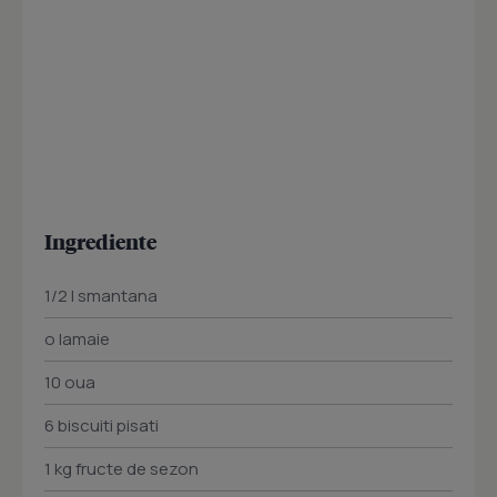
Ingrediente
1/2 l smantana
o lamaie
10 oua
6 biscuiti pisati
1 kg fructe de sezon