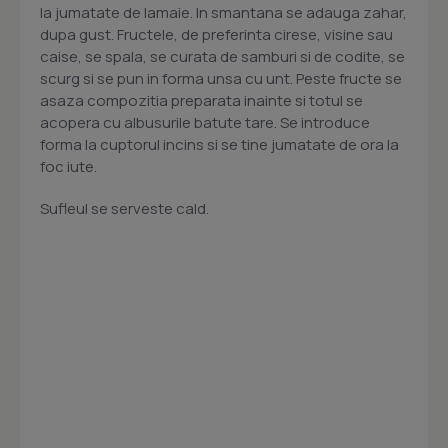
la jumatate de lamaie. In smantana se adauga zahar,
dupa gust. Fructele, de preferinta cirese, visine sau
caise, se spala, se curata de samburi si de codite, se
scurg si se pun in forma unsa cu unt. Peste fructe se
asaza compozitia preparata inainte si totul se
acopera cu albusurile batute tare. Se introduce
forma la cuptorul incins si se tine jumatate de ora la
foc iute.
Sufleul se serveste cald.