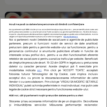
Nouă ne pasă ca datele tale personale să rămână confidențiale
Noi și partenerii noștri
1019
stocăm și/sau accesăm informații pe dispozitivul dvs., precum identificatorii cookie unici
pentru prelucrarea datelor cu caracter personal. Puteți accepta sau gestiona preferințele dvs. făcând clic mai jos,
respectiv vă puteți opune utilizării unui interes legitim în orice moment pe pagina cu politica de confidențialitate. Aceste
alegeri vor fi raportate partenerilor noștri și nu vă vor afecta navigarea.
Mai multe detalii
Noi si partenerii nostri (retelele de socializare si agentiile de publicitate
partenere, precum si furnizorii nostri de servicii de date analitice)
prelucram date pentru a permite website-ului sa functioneze, pentru a
personaliza continutul si anunturile publicitare afisate in functie de
interesele si/sau profilul dvs., pentru a va oferi functionalitati aferente
retelelor de socializare si pentru a analiza traficul pe website. Beneficiati
de drepturile prevazute de art. 15-22 din GDPR in legatura cu prelucrarea
datelor cu caracter personal. Aceste drepturi pot fi exercitate prin
modalitatea indicata
aici
. Prin click pe “ACCEPT TOATE”, acceptati
Barcute din vinete cu arpagic rosu
folosirea tuturor Tehnologiilor de tip Cookie, care implica inclusiv
acceptul dvs. cu privire la stocarea/accesarea informatiilor de catre
Un deliciu usor de preparat!
Vendor-ii cu care colaboram. Prin click pe “VREAU SA MODIFIC SETARILE
INDIVIDUAL” puteti schimba preferintele in mod individual, mai putin cele
legate de cookie strict necesare pentru functionarea website-ului.
Atât noi, cât și partenerii noștri prelucrăm datele pentru a oferi:
Stocarea și/sau accesarea informațiilor de pe un dispozitiv. Dezvoltarea
și îmbunătățirea serviciilor. Măsurarea performanței reclamelor.