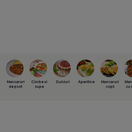
Mancaruri
Ciorbe si
Dulciuri
Aperitive
Mancaruri
Man
de post
supe
copii
cu 