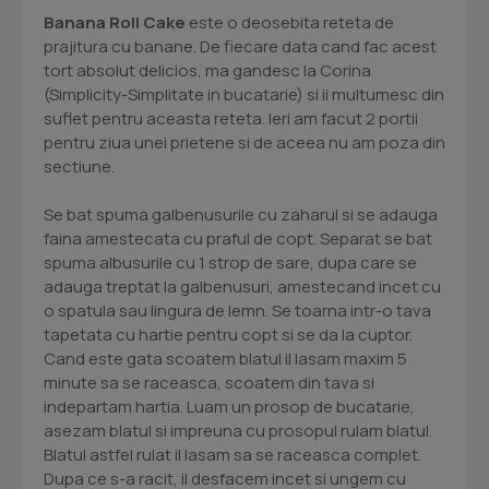
Banana Roll Cake
este o deosebita reteta de
prajitura cu banane. De fiecare data cand fac acest
tort absolut delicios, ma gandesc la Corina
(Simplicity-Simplitate in bucatarie) si ii multumesc din
suflet pentru aceasta reteta. Ieri am facut 2 portii
pentru ziua unei prietene si de aceea nu am poza din
sectiune.
Se bat spuma galbenusurile cu zaharul si se adauga
faina amestecata cu praful de copt. Separat se bat
spuma albusurile cu 1 strop de sare, dupa care se
adauga treptat la galbenusuri, amestecand incet cu
o spatula sau lingura de lemn. Se toarna intr-o tava
tapetata cu hartie pentru copt si se da la cuptor.
Cand este gata scoatem blatul il lasam maxim 5
minute sa se raceasca, scoatem din tava si
indepartam hartia. Luam un prosop de bucatarie,
asezam blatul si impreuna cu prosopul rulam blatul.
Blatul astfel rulat il lasam sa se raceasca complet.
Dupa ce s-a racit, il desfacem incet si ungem cu