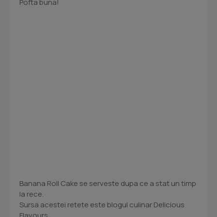
Pofta buna!
Banana Roll Cake se serveste dupa ce a stat un timp
la rece.
Sursa acestei retete este blogul culinar Delicious
Flavours.