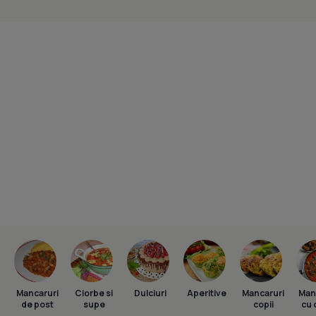
Mancaruri
Ciorbe si
Dulciuri
Aperitive
Mancaruri
Man
de post
supe
copii
cu 