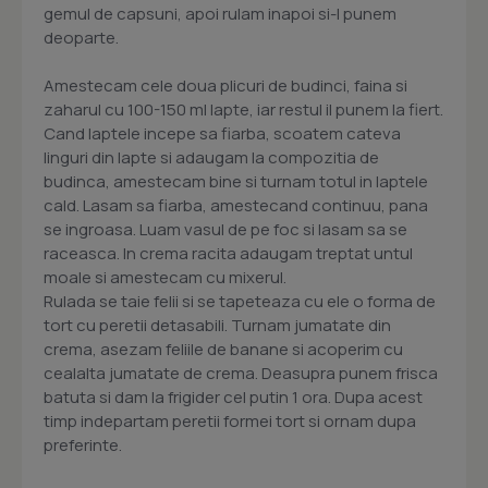
gemul de capsuni, apoi rulam inapoi si-l punem
deoparte.
Amestecam cele doua plicuri de budinci, faina si
zaharul cu 100-150 ml lapte, iar restul il punem la fiert.
Cand laptele incepe sa fiarba, scoatem cateva
linguri din lapte si adaugam la compozitia de
budinca, amestecam bine si turnam totul in laptele
cald. Lasam sa fiarba, amestecand continuu, pana
se ingroasa. Luam vasul de pe foc si lasam sa se
raceasca. In crema racita adaugam treptat untul
moale si amestecam cu mixerul.
Rulada se taie felii si se tapeteaza cu ele o forma de
tort cu peretii detasabili. Turnam jumatate din
crema, asezam feliile de banane si acoperim cu
cealalta jumatate de crema. Deasupra punem frisca
batuta si dam la frigider cel putin 1 ora. Dupa acest
timp indepartam peretii formei tort si ornam dupa
preferinte.