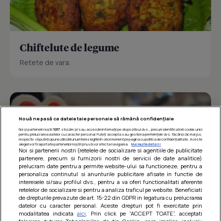
Chiftelute de legume
Retete de vara.
Nouă ne pasă ca datele tale personale să rămână confidențiale
Noi și partenerii noștri
1017
stocăm și/sau accesăm informații pe dispozitivul dvs., precum identificatorii cookie unici
pentru prelucrarea datelor cu caracter personal. Puteți accepta sau gestiona preferințele dvs. făcând clic mai jos,
respectiv vă puteți opune utilizării unui interes legitim în orice moment pe pagina cu politica de confidențialitate. Aceste
alegeri vor fi raportate partenerilor noștri și nu vă vor afecta navigarea.
Mai multe detalii
Noi si partenerii nostri (retelele de socializare si agentiile de publicitate
partenere, precum si furnizorii nostri de servicii de date analitice)
prelucram date pentru a permite website-ului sa functioneze, pentru a
personaliza continutul si anunturile publicitare afisate in functie de
interesele si/sau profilul dvs., pentru a va oferi functionalitati aferente
retelelor de socializare si pentru a analiza traficul pe website. Beneficiati
de drepturile prevazute de art. 15-22 din GDPR in legatura cu prelucrarea
datelor cu caracter personal. Aceste drepturi pot fi exercitate prin
modalitatea indicata
aici
. Prin click pe “ACCEPT TOATE”, acceptati