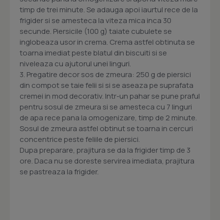
timp de trei minute. Se adauga apoi iaurtul rece de la
frigider si se amesteca la viteza mica inca 30
secunde. Piersicile (100 g) taiate cubulete se
inglobeaza usor in crema. Crema astfel obtinuta se
toarna imediat peste blatul din biscuiti si se
niveleaza cu ajutorul unei linguri.
3. Pregatire decor sos de zmeura: 250 g de piersici
din compot se taie felii si si se aseaza pe suprafata
cremei in mod decorativ. Intr-un pahar se pune praful
pentru sosul de zmeura si se amesteca cu 7 linguri
de apa rece pana la omogenizare, timp de 2 minute.
Sosul de zmeura astfel obtinut se toarna in cercuri
concentrice peste feliile de piersici.
Dupa preparare, prajitura se da la frigider timp de 3
ore. Daca nu se doreste servirea imediata, prajitura
se pastreaza la frigider.