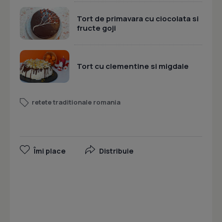
Tort de primavara cu ciocolata si
fructe goji
Tort cu clementine si migdale
retete traditionale romania
Îmi place
Distribuie