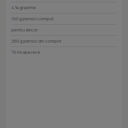
4 % grasime
100 g piersici compot
pentru decor:
250 g piersici din compot
70 ml apa rece