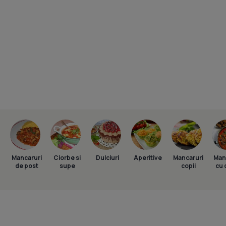
Mancaruri
Ciorbe si
Dulciuri
Aperitive
Mancaruri
Man
de post
supe
copii
cu 