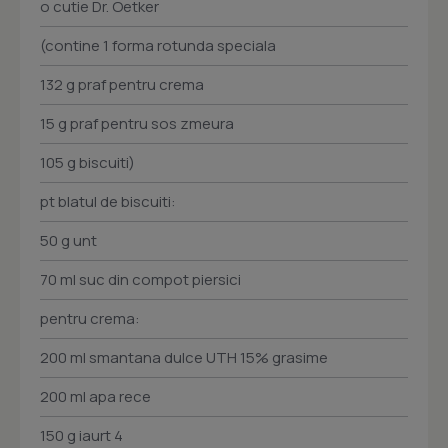
o cutie Dr. Oetker
(contine 1 forma rotunda speciala
132 g praf pentru crema
15 g praf pentru sos zmeura
105 g biscuiti)
pt blatul de biscuiti:
50 g unt
70 ml suc din compot piersici
pentru crema:
200 ml smantana dulce UTH 15% grasime
200 ml apa rece
150 g iaurt 4