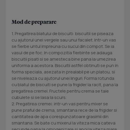
Mod de preparare
1. Pregatirea blatului de biscuiti: biscuitii se piseaza
cu ajutorul unei vergele sau unui facalet. Intr-un vas
se fierbe untul impreuna cu sucul din compot. Se ia
vasul de pe foc. In compozitia fierbinte se adauga
biscuitii pisati si se amesteca bine pana la umezirea
uniforma a acestora. Biscuitii astfel obtinuti se pun in
forma speciala, asezata in prealabil pe un platou, si
se niveleaza cu ajutorul unei linguri. Forma rotunda
cu blatul de biscuiti se pune la frigider la racit, pana la
pregatirea cremei. Fructele pentru crema se taie
cubulete si se lasa la scurs.
2. Pregatirea cremei: intr-un vas pentru mixer se
pune praful de crema, smantana rece de la frigider si
cantitatea de apa corespunzatoare grasimii din
smantana. Se bate cu mixerul la viteza mica cateva
secunde pana la omogenizare si apoi la viteza mare