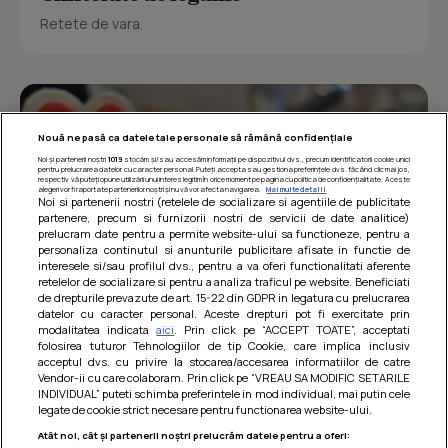
Retete de vara.
Nouă ne pasă ca datele tale personale să rămână confidențiale
Noi și partenerii noștri
1019
stocăm și/sau accesăm informații pe dispozitivul dvs., precum identificatorii cookie unici
pentru prelucrarea datelor cu caracter personal. Puteți accepta sau gestiona preferințele dvs. făcând clic mai jos,
respectiv vă puteți opune utilizării unui interes legitim în orice moment pe pagina cu politica de confidențialitate. Aceste
alegeri vor fi raportate partenerilor noștri și nu vă vor afecta navigarea.
Mai multe detalii
Noi si partenerii nostri (retelele de socializare si agentiile de publicitate
partenere, precum si furnizorii nostri de servicii de date analitice)
prelucram date pentru a permite website-ului sa functioneze, pentru a
personaliza continutul si anunturile publicitare afisate in functie de
interesele si/sau profilul dvs., pentru a va oferi functionalitati aferente
retelelor de socializare si pentru a analiza traficul pe website. Beneficiati
de drepturile prevazute de art. 15-22 din GDPR in legatura cu prelucrarea
datelor cu caracter personal. Aceste drepturi pot fi exercitate prin
modalitatea indicata
aici
. Prin click pe “ACCEPT TOATE”, acceptati
Barcute din vinete cu arpagic rosu
folosirea tuturor Tehnologiilor de tip Cookie, care implica inclusiv
acceptul dvs. cu privire la stocarea/accesarea informatiilor de catre
Un deliciu usor de preparat!
Vendor-ii cu care colaboram. Prin click pe “VREAU SA MODIFIC SETARILE
INDIVIDUAL” puteti schimba preferintele in mod individual, mai putin cele
legate de cookie strict necesare pentru functionarea website-ului.
Atât noi, cât și partenerii noștri prelucrăm datele pentru a oferi: