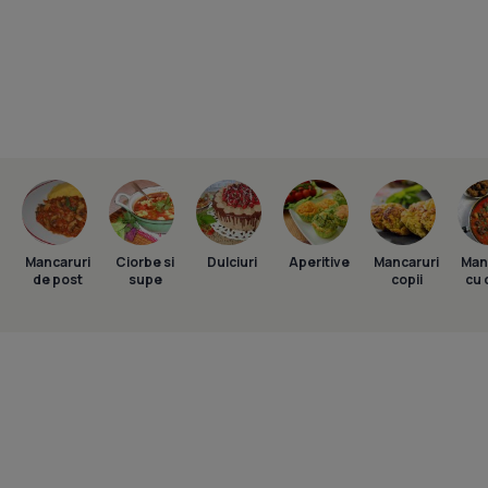
Mancaruri
Ciorbe si
Dulciuri
Aperitive
Mancaruri
Man
de post
supe
copii
cu 