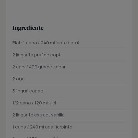
Ingrediente
Blat: 1 cana / 240 ml lapte batut
2 lingurite praf de copt
2 cani / 400 grame zahar
2 oua
3 linguri cacao
1/2 cana / 120 ml ulei
2 lingurite extract vanilie
1 cana / 240 ml apa fierbinte