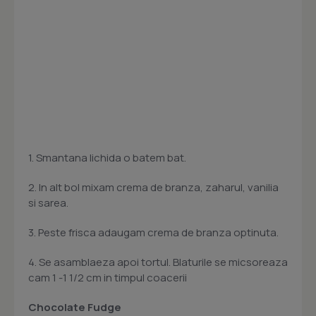
1. Smantana lichida o batem bat.
2. In alt bol mixam crema de branza, zaharul, vanilia
si sarea.
3. Peste frisca adaugam crema de branza optinuta.
4. Se asamblaeza apoi tortul. Blaturile se micsoreaza
cam 1 -1 1/2 cm in timpul coacerii
Chocolate Fudge