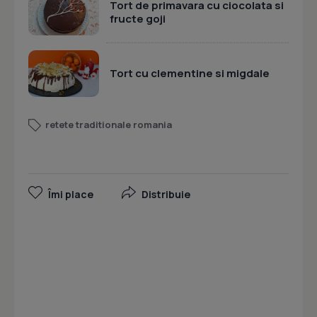
Tort de primavara cu ciocolata si
fructe goji
Tort cu clementine si migdale
retete traditionale romania
Îmi place
Distribuie