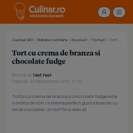
Culinar.RO
/
Retete culinare
/
Dulciuri
/
Torturi
/
Tort cu crema de branza si chocolate fudge
Tort cu crema de branza si
chocolate fudge
Rețetă de
test test
Publicat: 23 Septembrie 2015, 15:12
Tortul cu crema de branza si chocolate fudge este
o reteta de tort ce imbina perfect gustul branzei cu
cel al ciocolatei. Un tort fin si delicat.