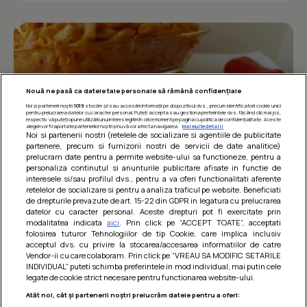
Nouă ne pasă ca datele tale personale să rămână confidențiale
Noi și partenerii noștri
1019
stocăm și/sau accesăm informații pe dispozitivul dvs., precum identificatorii cookie unici
pentru prelucrarea datelor cu caracter personal. Puteți accepta sau gestiona preferințele dvs. făcând clic mai jos,
respectiv vă puteți opune utilizării unui interes legitim în orice moment pe pagina cu politica de confidențialitate. Aceste
alegeri vor fi raportate partenerilor noștri și nu vă vor afecta navigarea.
Mai multe detalii
Noi si partenerii nostri (retelele de socializare si agentiile de publicitate
partenere, precum si furnizorii nostri de servicii de date analitice)
prelucram date pentru a permite website-ului sa functioneze, pentru a
personaliza continutul si anunturile publicitare afisate in functie de
interesele si/sau profilul dvs., pentru a va oferi functionalitati aferente
retelelor de socializare si pentru a analiza traficul pe website. Beneficiati
Paste integrale cu carne de pui in sos
de drepturile prevazute de art. 15-22 din GDPR in legatura cu prelucrarea
datelor cu caracter personal. Aceste drepturi pot fi exercitate prin
de rosii
modalitatea indicata
aici
. Prin click pe “ACCEPT TOATE”, acceptati
folosirea tuturor Tehnologiilor de tip Cookie, care implica inclusiv
O mancare usoara, satioasa si gustoasa! Retete
acceptul dvs. cu privire la stocarea/accesarea informatiilor de catre
dietetice
Vendor-ii cu care colaboram. Prin click pe “VREAU SA MODIFIC SETARILE
INDIVIDUAL” puteti schimba preferintele in mod individual, mai putin cele
legate de cookie strict necesare pentru functionarea website-ului.
Atât noi, cât și partenerii noștri prelucrăm datele pentru a oferi: