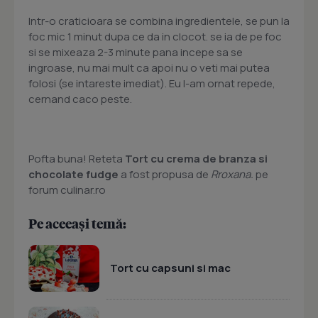
Intr-o craticioara se combina ingredientele, se pun la
foc mic 1 minut dupa ce da in clocot. se ia de pe foc
si se mixeaza 2-3 minute pana incepe sa se
ingroase, nu mai mult ca apoi nu o veti mai putea
folosi (se intareste imediat). Eu l-am ornat repede,
cernand caco peste.
Pofta buna! Reteta
Tort cu crema de branza si
chocolate fudge
a fost propusa de
Rroxana.
pe
forum culinar.ro
Pe aceeași temă:
Tort cu capsuni si mac