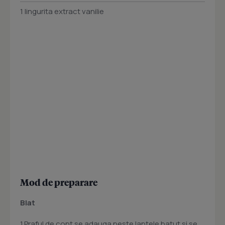
1 lingurita extract vanilie
Mod de preparare
Blat
1.Praful de copt se adauga peste laptele batut si se