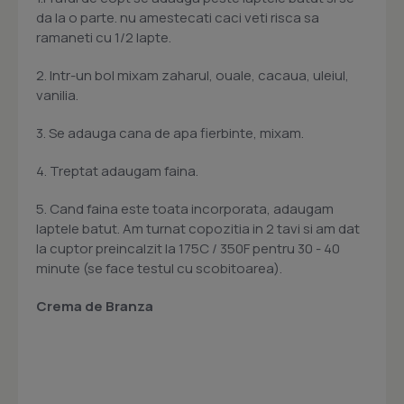
da la o parte. nu amestecati caci veti risca sa
ramaneti cu 1/2 lapte.
2. Intr-un bol mixam zaharul, ouale, cacaua, uleiul,
vanilia.
3. Se adauga cana de apa fierbinte, mixam.
4. Treptat adaugam faina.
5. Cand faina este toata incorporata, adaugam
laptele batut. Am turnat copozitia in 2 tavi si am dat
la cuptor preincalzit la 175C / 350F pentru 30 - 40
minute (se face testul cu scobitoarea).
Crema de Branza