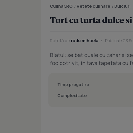
Culinar.RO
/
Retete culinare
/
Dulciuri
Tort cu turta dulce 
Rețetă de
radu mihaela
Publicat: 23 S
Blatul: se bat ouale cu zahar si s
foc potrivit, in tava tapetata cu 
Timp pregatire
Complexitate