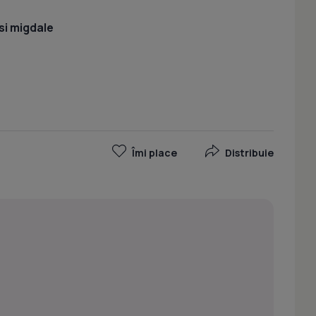
si migdale
Îmi place
Distribuie