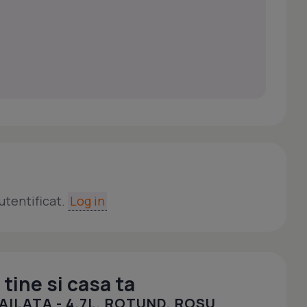
utentificat.
Log in
tine si casa ta
ILATA - 4.7L, ROTUND, ROSU