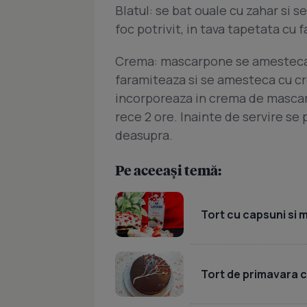
Blatul: se bat ouale cu zahar si s
foc potrivit, in tava tapetata cu f
Crema: mascarpone se amesteca cu
faramiteaza si se amesteca cu cr
incorporeaza in crema de mascarp
rece 2 ore. Inainte de servire se 
deasupra.
Pe aceeași temă:
Tort cu capsuni si 
Tort de primavara cu