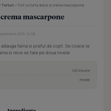
/
Torturi
/
Tort cu turta dulce si crema mascarpone
si crema mascarpone
eptembrie 2015, 14:56
e adauga faina si praful de copt. Se coace la
faina si rece se taie pe doua nivele
120 minute
medie
Ingrediente