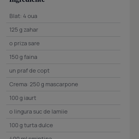
Blat: 4 oua
125 g zahar
o priza sare
150 g faina
un praf de copt
Crema: 250 g mascarpone
100 g iaurt
o lingura suc de lamiie
100 g turta dulce
400 ml smintina