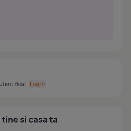
utentificat.
Log in
tine si casa ta