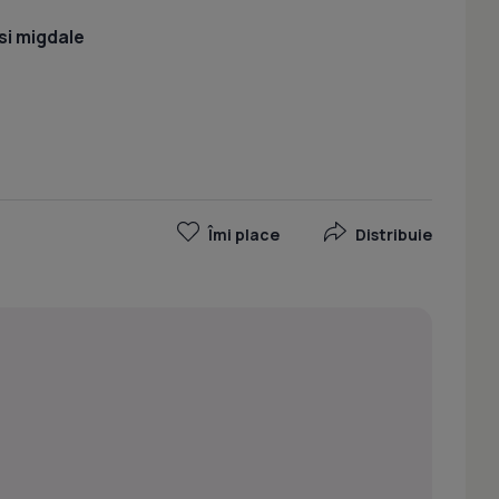
si migdale
Îmi place
Distribuie