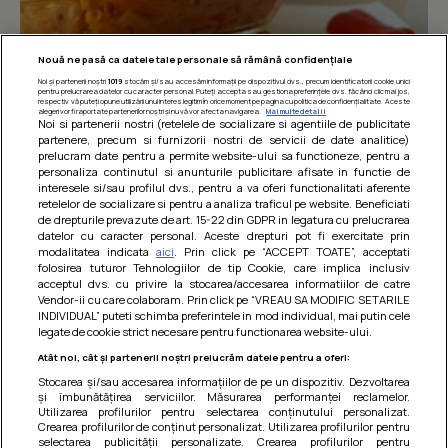
Nouă ne pasă ca datele tale personale să rămână confidențiale
Noi și partenerii noștri
1019
stocăm și/sau accesăm informații pe dispozitivul dvs., precum identificatorii cookie unici
pentru prelucrarea datelor cu caracter personal. Puteți accepta sau gestiona preferințele dvs. făcând clic mai jos,
respectiv vă puteți opune utilizării unui interes legitim în orice moment pe pagina cu politica de confidențialitate. Aceste
alegeri vor fi raportate partenerilor noștri și nu vă vor afecta navigarea.
Mai multe detalii
Noi si partenerii nostri (retelele de socializare si agentiile de publicitate
partenere, precum si furnizorii nostri de servicii de date analitice)
prelucram date pentru a permite website-ului sa functioneze, pentru a
personaliza continutul si anunturile publicitare afisate in functie de
interesele si/sau profilul dvs., pentru a va oferi functionalitati aferente
retelelor de socializare si pentru a analiza traficul pe website. Beneficiati
Paste integrale cu carne de pui in sos
de drepturile prevazute de art. 15-22 din GDPR in legatura cu prelucrarea
datelor cu caracter personal. Aceste drepturi pot fi exercitate prin
de rosii
modalitatea indicata
aici
. Prin click pe “ACCEPT TOATE”, acceptati
folosirea tuturor Tehnologiilor de tip Cookie, care implica inclusiv
O mancare usoara, satioasa si gustoasa! Retete
acceptul dvs. cu privire la stocarea/accesarea informatiilor de catre
dietetice
Vendor-ii cu care colaboram. Prin click pe “VREAU SA MODIFIC SETARILE
INDIVIDUAL” puteti schimba preferintele in mod individual, mai putin cele
legate de cookie strict necesare pentru functionarea website-ului.
Atât noi, cât și partenerii noștri prelucrăm datele pentru a oferi:
Stocarea și/sau accesarea informațiilor de pe un dispozitiv. Dezvoltarea
și îmbunătățirea serviciilor. Măsurarea performanței reclamelor.
Utilizarea profilurilor pentru selectarea conținutului personalizat.
Crearea profilurilor de conținut personalizat. Utilizarea profilurilor pentru
selectarea publicității personalizate. Crearea profilurilor pentru