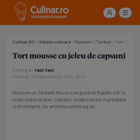
Culinar.RO
/
Retete culinare
/
Dulciuri
/
Torturi
/
Tort mousse cu jeleu de capsuni
Tort mousse cu jeleu de capsuni
Rețetă de
test test
Publicat: 23 Septembrie 2015, 15:07
Mousse-ul: Se bate frisca si se pune la frigider. Intr-o
craticioara se pun: zaharul, ouale batute in prealabil
si 80 ml lapte. Se amesteca bine sa se