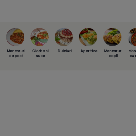
Mancaruri
Ciorbe si
Dulciuri
Aperitive
Mancaruri
Man
de post
supe
copii
cu 