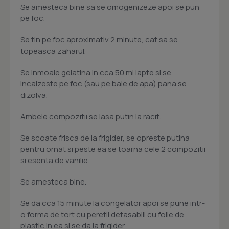
Se amesteca bine sa se omogenizeze apoi se pun
pe foc.
Se tin pe foc aproximativ 2 minute, cat sa se
topeasca zaharul.
Se inmoaie gelatina in cca 50 ml lapte si se
incalzeste pe foc (sau pe baie de apa) pana se
dizolva.
Ambele compozitii se lasa putin la racit.
Se scoate frisca de la frigider, se opreste putina
pentru ornat si peste ea se toarna cele 2 compozitii
si esenta de vanilie.
Se amesteca bine.
Se da cca 15 minute la congelator apoi se pune intr-
o forma de tort cu peretii detasabili cu folie de
plastic in ea si se da la frigider.