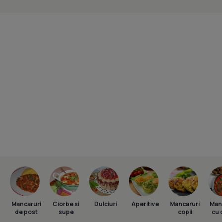
Mancaruri
Ciorbe si
Dulciuri
Aperitive
Mancaruri
Man
de post
supe
copii
cu 