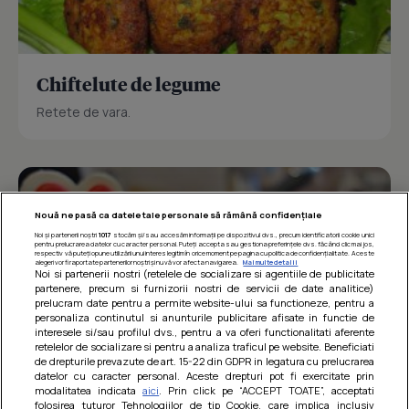
Chiftelute de legume
Retete de vara.
Nouă ne pasă ca datele tale personale să rămână confidențiale
Noi și partenerii noștri
1017
stocăm și/sau accesăm informații pe dispozitivul dvs., precum identificatorii cookie unici
pentru prelucrarea datelor cu caracter personal. Puteți accepta sau gestiona preferințele dvs. făcând clic mai jos,
respectiv vă puteți opune utilizării unui interes legitim în orice moment pe pagina cu politica de confidențialitate. Aceste
alegeri vor fi raportate partenerilor noștri și nu vă vor afecta navigarea.
Mai multe detalii
Noi si partenerii nostri (retelele de socializare si agentiile de publicitate
partenere, precum si furnizorii nostri de servicii de date analitice)
prelucram date pentru a permite website-ului sa functioneze, pentru a
personaliza continutul si anunturile publicitare afisate in functie de
interesele si/sau profilul dvs., pentru a va oferi functionalitati aferente
retelelor de socializare si pentru a analiza traficul pe website. Beneficiati
de drepturile prevazute de art. 15-22 din GDPR in legatura cu prelucrarea
datelor cu caracter personal. Aceste drepturi pot fi exercitate prin
modalitatea indicata
aici
. Prin click pe “ACCEPT TOATE”, acceptati
Barcute din vinete cu arpagic rosu
folosirea tuturor Tehnologiilor de tip Cookie, care implica inclusiv