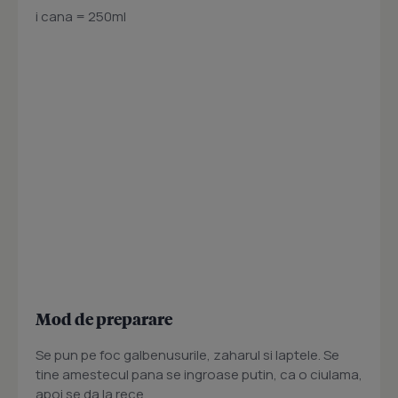
i cana = 250ml
Mod de preparare
Se pun pe foc galbenusurile, zaharul si laptele. Se
tine amestecul pana se ingroase putin, ca o ciulama,
apoi se da la rece.