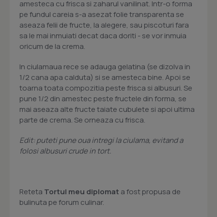
amesteca cu frisca si zaharul vanilinat. Intr-o forma
pe fundul careia s-a asezat folie transparenta se
aseaza felii de fructe, la alegere, sau piscoturi fara
sa le mai inmuiati decat daca doriti - se vor inmuia
oricum de la crema.
In ciulamaua rece se adauga gelatina (se dizolva in
1/2 cana apa calduta) si se amesteca bine. Apoi se
toarna toata compozitia peste frisca si albusuri. Se
pune 1/2 din amestec peste fructele din forma, se
mai aseaza alte fructe taiate cubulete si apoi ultima
parte de crema. Se orneaza cu frisca.
Edit: puteti pune oua intregi la ciulama, evitand a
folosi albusuri crude in tort.
Reteta
Tortul meu diplomat
a fost propusa de
bulinuta pe forum culinar.