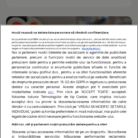
Nouă ne pasă ca datele tale personale să rămână confidențiale
Noi și partenerii noștri
1019
stocăm și/sau accesăm informații pe dispozitivul dvs., precum identificatorii cookie unici
pentru prelucrarea datelor cu caracter personal. Puteți accepta sau gestiona preferințele dvs. făcând clic mai jos,
respectiv vă puteți opune utilizării unui interes legitim în orice moment pe pagina cu politica de confidențialitate. Aceste
alegeri vor fi raportate partenerilor noștri și nu vă vor afecta navigarea.
Mai multe detalii
Noi si partenerii nostri (retelele de socializare si agentiile de publicitate
partenere, precum si furnizorii nostri de servicii de date analitice)
prelucram date pentru a permite website-ului sa functioneze, pentru a
personaliza continutul si anunturile publicitare afisate in functie de
interesele si/sau profilul dvs., pentru a va oferi functionalitati aferente
retelelor de socializare si pentru a analiza traficul pe website. Beneficiati
de drepturile prevazute de art. 15-22 din GDPR in legatura cu prelucrarea
datelor cu caracter personal. Aceste drepturi pot fi exercitate prin
modalitatea indicata
aici
. Prin click pe “ACCEPT TOATE”, acceptati
Barcute din vinete cu arpagic rosu
folosirea tuturor Tehnologiilor de tip Cookie, care implica inclusiv
acceptul dvs. cu privire la stocarea/accesarea informatiilor de catre
Un deliciu usor de preparat!
Vendor-ii cu care colaboram. Prin click pe “VREAU SA MODIFIC SETARILE
INDIVIDUAL” puteti schimba preferintele in mod individual, mai putin cele
legate de cookie strict necesare pentru functionarea website-ului.
Atât noi, cât și partenerii noștri prelucrăm datele pentru a oferi:
Stocarea și/sau accesarea informațiilor de pe un dispozitiv. Dezvoltarea
și îmbunătățirea serviciilor. Măsurarea performanței reclamelor.