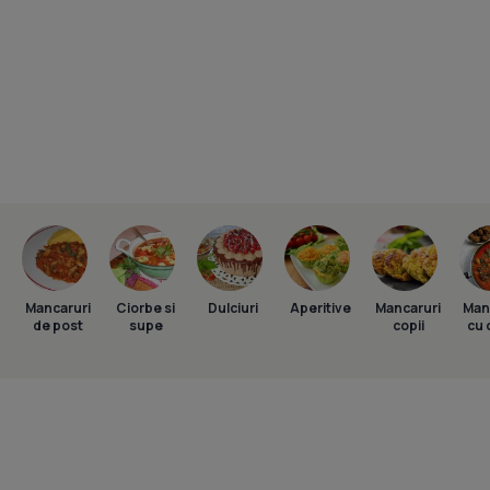
Mancaruri
Ciorbe si
Dulciuri
Aperitive
Mancaruri
Man
de post
supe
copii
cu 