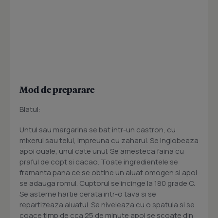
Mod de preparare
Blatul:
Untul sau margarina se bat intr-un castron, cu
mixerul sau telul, impreuna cu zaharul. Se inglobeaza
apoi ouale, unul cate unul. Se amesteca faina cu
praful de copt si cacao. Toate ingredientele se
framanta pana ce se obtine un aluat omogen si apoi
se adauga romul. Cuptorul se incinge la 180 grade C.
Se asterne hartie cerata intr-o tava si se
repartizeaza aluatul. Se niveleaza cu o spatula si se
coace timp de cca 25 de minute apoi se scoate din