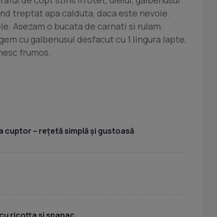
d treptat apa calduta, daca este nevoie.
le. Asezam o bucata de carnati si rulam.
ngem cu galbenusul desfacut cu 1 lingura lapte,
nesc frumos.
a cuptor – rețetă simplă și gustoasă
cu ricotta si spanac