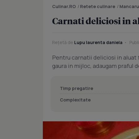
Culinar.RO
/
Retete culinare
/
Mancaru
Carnati deliciosi in a
Rețetă de
Lupu laurenta daniela
Publ
Pentru carnatii deliciosi in alua
gaura in mijloc, adaugam praful de
Timp pregatire
Complexitate