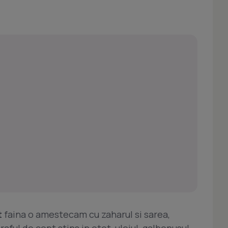
t
faina o amestecam cu zaharul si sarea,
aful de copt stins in otet, uleiul, galbenusul