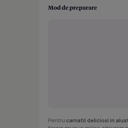
Mod de preparare
Pentru
carnatii deliciosi in alua
facem gaura in mijloc, adaugam pr