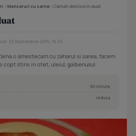
ri
/
Mancaruri cu carne
/
Carnati deliciosi in aluat
luat
icat: 23 Septembrie 2015, 16:03
t faina o amestecam cu zaharul si sarea, facem
 copt stins in otet, uleiul, galbenusul.
90 minute
redusa