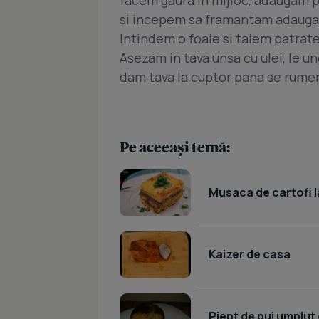
si incepem sa framantam adaugan
Intindem o foaie si taiem patrate
Asezam in tava unsa cu ulei, le u
dam tava la cuptor pana se rume
Pe aceeași temă:
Musaca de cartofi l
Kaizer de casa
Piept de pui umplut 