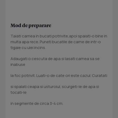
Mod de preparare
Taiati carnea in bucati potrivite,apoi spalati-o bine in
multa apa rece. Puneti bucatile de carne de intr-o
tigaie cu ulei incins.
Adaugati o cescuta de apa si lasati carnea sa se
inabuse
la foc potrivit. Luati-o de cate ori este cazul. Curatati
si spalati ceapa si usturoiul, scurgeti-le de apa si
tocati-le
in segmente de circa 3-4 cm.