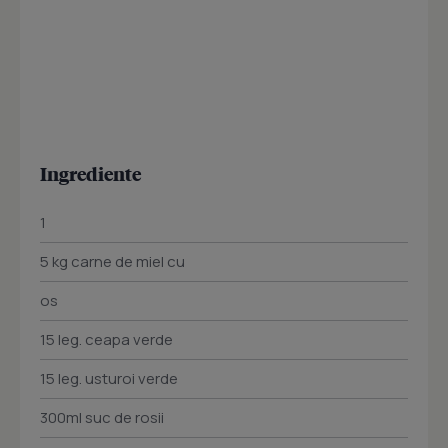
Ingrediente
1
5 kg carne de miel cu
os
15 leg. ceapa verde
15 leg. usturoi verde
300ml suc de rosii