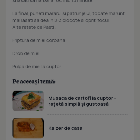
si lasati sa fiarba la foc mic 15 minute.
La final, puneti mararul si patrunjelul, tocate marunt,
mai lasati sa dea in 2-3 clocote si opriti focul.
Alte retete de Pasti :
Friptura de miel coroana
Drob de miel
Pulpa de miel la cuptor
Pe aceeași temă:
Musaca de cartofi la cuptor –
rețetă simplă și gustoasă
Kaizer de casa