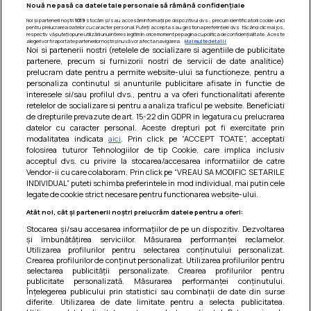
Nouă ne pasă ca datele tale personale să rămână confidențiale
Noi și partenerii noștri
1019
stocăm și/sau accesăm informații pe dispozitivul dvs., precum identificatorii cookie unici
pentru prelucrarea datelor cu caracter personal. Puteți accepta sau gestiona preferințele dvs. făcând clic mai jos,
respectiv vă puteți opune utilizării unui interes legitim în orice moment pe pagina cu politica de confidențialitate. Aceste
alegeri vor fi raportate partenerilor noștri și nu vă vor afecta navigarea.
Mai multe detalii
Noi si partenerii nostri (retelele de socializare si agentiile de publicitate
partenere, precum si furnizorii nostri de servicii de date analitice)
prelucram date pentru a permite website-ului sa functioneze, pentru a
personaliza continutul si anunturile publicitare afisate in functie de
interesele si/sau profilul dvs., pentru a va oferi functionalitati aferente
retelelor de socializare si pentru a analiza traficul pe website. Beneficiati
de drepturile prevazute de art. 15-22 din GDPR in legatura cu prelucrarea
datelor cu caracter personal. Aceste drepturi pot fi exercitate prin
modalitatea indicata
aici
. Prin click pe “ACCEPT TOATE”, acceptati
Barcute din vinete cu arpagic rosu
folosirea tuturor Tehnologiilor de tip Cookie, care implica inclusiv
acceptul dvs. cu privire la stocarea/accesarea informatiilor de catre
Un deliciu usor de preparat!
Vendor-ii cu care colaboram. Prin click pe “VREAU SA MODIFIC SETARILE
INDIVIDUAL” puteti schimba preferintele in mod individual, mai putin cele
legate de cookie strict necesare pentru functionarea website-ului.
Atât noi, cât și partenerii noștri prelucrăm datele pentru a oferi:
Stocarea și/sau accesarea informațiilor de pe un dispozitiv. Dezvoltarea
și îmbunătățirea serviciilor. Măsurarea performanței reclamelor.
Utilizarea profilurilor pentru selectarea conținutului personalizat.
Crearea profilurilor de conținut personalizat. Utilizarea profilurilor pentru
selectarea publicității personalizate. Crearea profilurilor pentru
publicitate personalizată. Măsurarea performanței conținutului.
Înțelegerea publicului prin statistici sau combinații de date din surse
diferite. Utilizarea de date limitate pentru a selecta publicitatea.