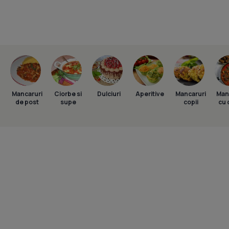
Mancaruri
Ciorbe si
Dulciuri
Aperitive
Mancaruri
Man
de post
supe
copii
cu 