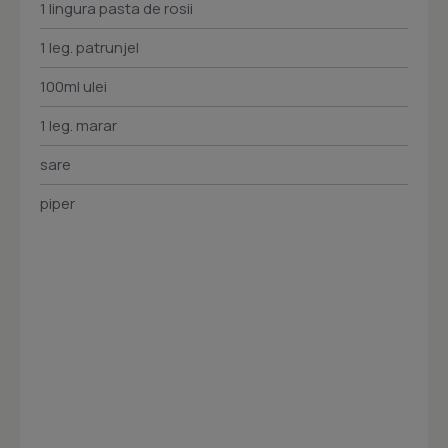
1 lingura pasta de rosii
1 leg. patrunjel
100ml ulei
1 leg. marar
sare
piper