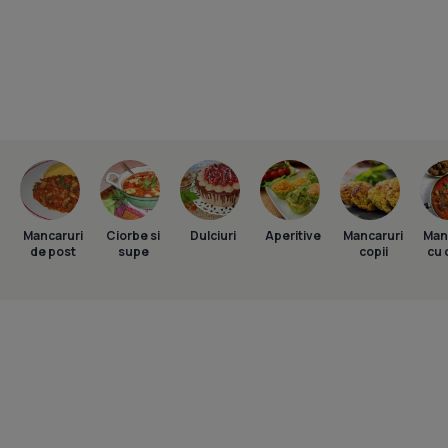
Mancaruri
Ciorbe si
Dulciuri
Aperitive
Mancaruri
Man
de post
supe
copii
cu 