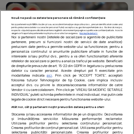
Nouă ne pasă ca datele tale personale să rămână confidențiale
Noi și partenerii noștri
1019
stocăm și/sau accesăm informații pe dispozitivul dvs., precum identificatorii cookie unici
pentru prelucrarea datelor cu caracter personal. Puteți accepta sau gestiona preferințele dvs. făcând clic mai jos,
respectiv vă puteți opune utilizării unui interes legitim în orice moment pe pagina cu politica de confidențialitate. Aceste
alegeri vor fi raportate partenerilor noștri și nu vă vor afecta navigarea.
Mai multe detalii
Noi si partenerii nostri (retelele de socializare si agentiile de publicitate
partenere, precum si furnizorii nostri de servicii de date analitice)
prelucram date pentru a permite website-ului sa functioneze, pentru a
personaliza continutul si anunturile publicitare afisate in functie de
interesele si/sau profilul dvs., pentru a va oferi functionalitati aferente
retelelor de socializare si pentru a analiza traficul pe website. Beneficiati
de drepturile prevazute de art. 15-22 din GDPR in legatura cu prelucrarea
datelor cu caracter personal. Aceste drepturi pot fi exercitate prin
modalitatea indicata
aici
. Prin click pe “ACCEPT TOATE”, acceptati
Barcute din vinete cu arpagic rosu
folosirea tuturor Tehnologiilor de tip Cookie, care implica inclusiv
acceptul dvs. cu privire la stocarea/accesarea informatiilor de catre
Un deliciu usor de preparat!
Vendor-ii cu care colaboram. Prin click pe “VREAU SA MODIFIC SETARILE
INDIVIDUAL” puteti schimba preferintele in mod individual, mai putin cele
legate de cookie strict necesare pentru functionarea website-ului.
Atât noi, cât și partenerii noștri prelucrăm datele pentru a oferi:
Stocarea și/sau accesarea informațiilor de pe un dispozitiv. Dezvoltarea
și îmbunătățirea serviciilor. Măsurarea performanței reclamelor.
Utilizarea profilurilor pentru selectarea conținutului personalizat.
Crearea profilurilor de conținut personalizat. Utilizarea profilurilor pentru
selectarea publicității personalizate. Crearea profilurilor pentru