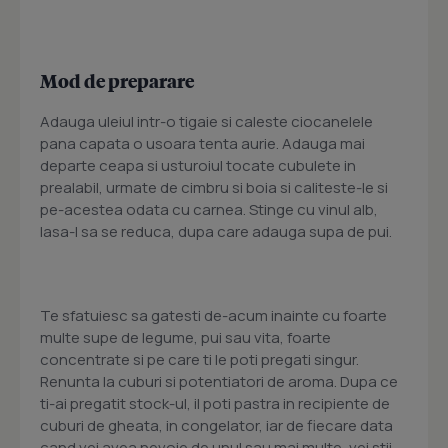
Mod de preparare
Adauga uleiul intr-o tigaie si caleste ciocanelele
pana capata o usoara tenta aurie. Adauga mai
departe ceapa si usturoiul tocate cubulete in
prealabil, urmate de cimbru si boia si caliteste-le si
pe-acestea odata cu carnea. Stinge cu vinul alb,
lasa-l sa se reduca, dupa care adauga supa de pui.
Te sfatuiesc sa gatesti de-acum inainte cu foarte
multe supe de legume, pui sau vita, foarte
concentrate si pe care ti le poti pregati singur.
Renunta la cuburi si potentiatori de aroma. Dupa ce
ti-ai pregatit stock-ul, il poti pastra in recipiente de
cuburi de gheata, in congelator, iar de fiecare data
cand vei avea nevoie de unul sau mai multe, vei stii