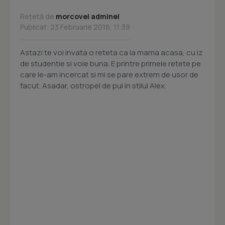
Rețetă de
morcovel adminel
Publicat: 23 Februarie 2016, 11:39
Astazi te voi invata o reteta ca la mama acasa, cu iz
de studentie si voie buna. E printre primele retete pe
care le-am incercat si mi se pare extrem de usor de
facut. Asadar, ostropel de pui in stilul Alex.