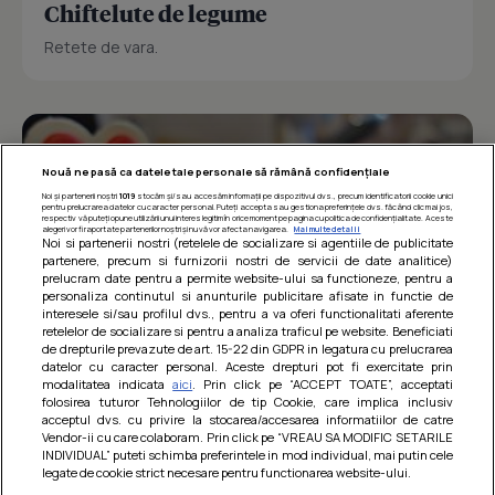
Chiftelute de legume
Retete de vara.
Nouă ne pasă ca datele tale personale să rămână confidențiale
Noi și partenerii noștri
1019
stocăm și/sau accesăm informații pe dispozitivul dvs., precum identificatorii cookie unici
pentru prelucrarea datelor cu caracter personal. Puteți accepta sau gestiona preferințele dvs. făcând clic mai jos,
respectiv vă puteți opune utilizării unui interes legitim în orice moment pe pagina cu politica de confidențialitate. Aceste
alegeri vor fi raportate partenerilor noștri și nu vă vor afecta navigarea.
Mai multe detalii
Noi si partenerii nostri (retelele de socializare si agentiile de publicitate
partenere, precum si furnizorii nostri de servicii de date analitice)
prelucram date pentru a permite website-ului sa functioneze, pentru a
personaliza continutul si anunturile publicitare afisate in functie de
interesele si/sau profilul dvs., pentru a va oferi functionalitati aferente
retelelor de socializare si pentru a analiza traficul pe website. Beneficiati
de drepturile prevazute de art. 15-22 din GDPR in legatura cu prelucrarea
datelor cu caracter personal. Aceste drepturi pot fi exercitate prin
modalitatea indicata
aici
. Prin click pe “ACCEPT TOATE”, acceptati
Barcute din vinete cu arpagic rosu
folosirea tuturor Tehnologiilor de tip Cookie, care implica inclusiv
acceptul dvs. cu privire la stocarea/accesarea informatiilor de catre
Un deliciu usor de preparat!
Vendor-ii cu care colaboram. Prin click pe “VREAU SA MODIFIC SETARILE
INDIVIDUAL” puteti schimba preferintele in mod individual, mai putin cele
legate de cookie strict necesare pentru functionarea website-ului.