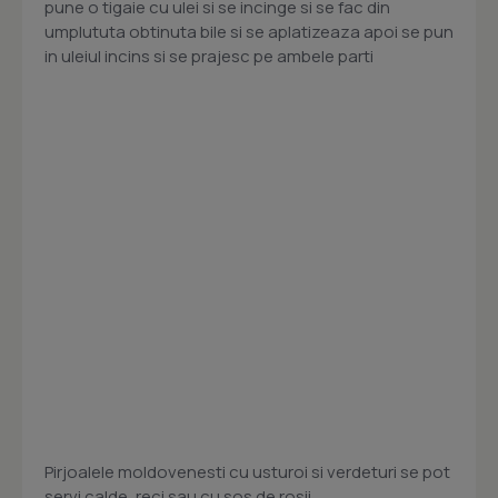
pune o tigaie cu ulei si se incinge si se fac din
umplututa obtinuta bile si se aplatizeaza apoi se pun
in uleiul incins si se prajesc pe ambele parti
Pirjoalele moldovenesti cu usturoi si verdeturi se pot
servi calde, reci sau cu sos de rosii.