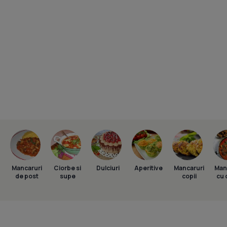
Mancaruri
Ciorbe si
Dulciuri
Aperitive
Mancaruri
Man
de post
supe
copii
cu 