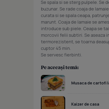
Se spala si se sterg pulpele. Se
buzunar. Se rade coaja de lamaie 
curata si se spala ceapa, patrunje
marunt. Coaja de lamaie se ameste
introduce sub piele. Ceapa se tai
morcovii felii subtiri. Se aseaza 
termorezistent, se toarna deasupr
cuptor 45 min.
Se servesc fierbinti.
Pe aceeași temă:
Musaca de cartofi l
Kaizer de casa