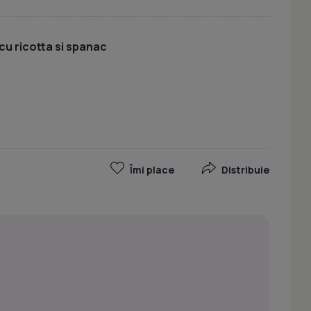
cu ricotta si spanac
Îmi place
Distribuie