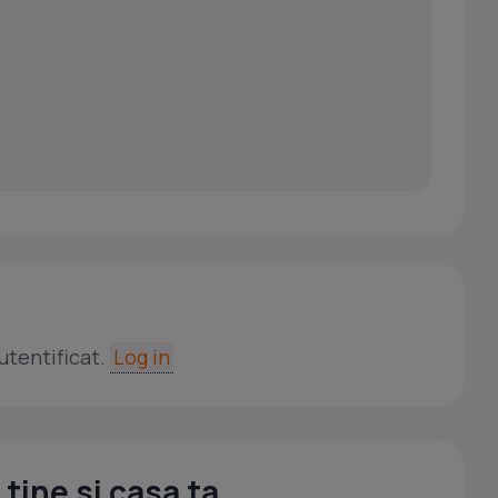
utentificat.
Log in
tine si casa ta