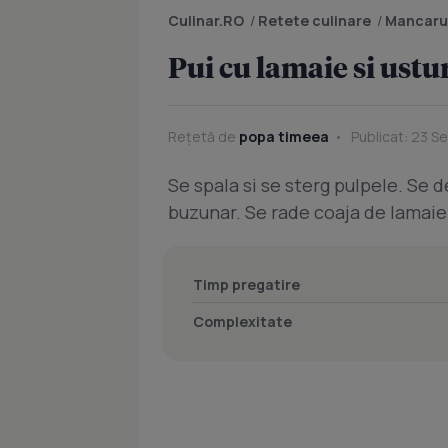
Culinar.RO
/
Retete culinare
/
Mancaru
Pui cu lamaie si ustu
Rețetă de
popa timeea
Publicat: 23 S
Se spala si se sterg pulpele. Se
buzunar. Se rade coaja de lamaie 
Timp pregatire
Complexitate