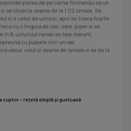
 desprinde pielea de pe carne formandu-se un
si se stoarce zeama de la 1 1/2 lamaie. Se
lul si 4 catei de usturoi, apoi se toaca foarte
ca cu o lingura de ulei, sare, piper si se
e in 8, usturoiul ramas se taie marunt,
impreuna cu pulpele intr-un vas
a uleiul, vinul si zeama de lamaie si se da la
a cuptor – rețetă simplă și gustoasă