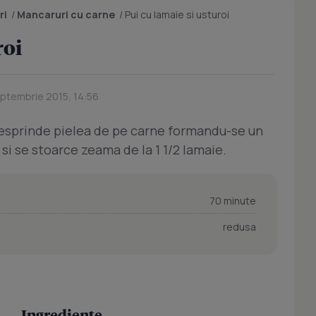
ri
/
Mancaruri cu carne
/
Pui cu lamaie si usturoi
roi
eptembrie 2015, 14:56
 desprinde pielea de pe carne formandu-se un
si se stoarce zeama de la 1 1/2 lamaie.
70 minute
redusa
Ingrediente