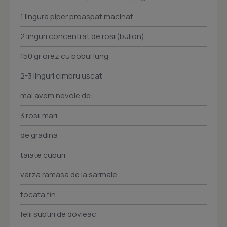
1 lingura piper proaspat macinat
2 linguri concentrat de rosii(bulion)
150 gr orez cu bobul lung
2-3 linguri cimbru uscat
mai avem nevoie de:
3 rosii mari
de gradina
taiate cuburi
varza ramasa de la sarmale
tocata fin
felii subtiri de dovleac