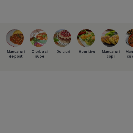
Mancaruri
Ciorbe si
Dulciuri
Aperitive
Mancaruri
Man
de post
supe
copii
cu 