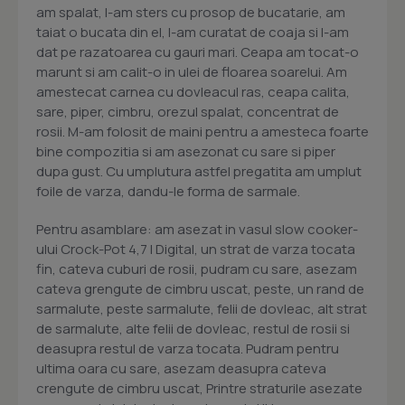
am spalat, l-am sters cu prosop de bucatarie, am
taiat o bucata din el, l-am curatat de coaja si l-am
dat pe razatoarea cu gauri mari. Ceapa am tocat-o
marunt si am calit-o in ulei de floarea soarelui. Am
amestecat carnea cu dovleacul ras, ceapa calita,
sare, piper, cimbru, orezul spalat, concentrat de
rosii. M-am folosit de maini pentru a amesteca foarte
bine compozitia si am asezonat cu sare si piper
dupa gust. Cu umplutura astfel pregatita am umplut
foile de varza, dandu-le forma de sarmale.
Pentru asamblare: am asezat in vasul slow cooker-
ului Crock-Pot 4,7 l Digital, un strat de varza tocata
fin, cateva cuburi de rosii, pudram cu sare, asezam
cateva grengute de cimbru uscat, peste, un rand de
sarmalute, peste sarmalute, felii de dovleac, alt strat
de sarmalute, alte felii de dovleac, restul de rosii si
deasupra restul de varza tocata. Pudram pentru
ultima oara cu sare, asezam deasupra cateva
crengute de cimbru uscat, Printre straturile asezate