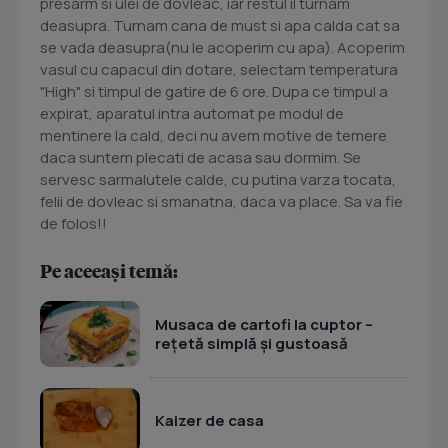
presarm si ulei de dovleac, iar restul il turnam
deasupra. Turnam cana de must si apa calda cat sa
se vada deasupra(nu le acoperim cu apa). Acoperim
vasul cu capacul din dotare, selectam temperatura
"High" si timpul de gatire de 6 ore. Dupa ce timpul a
expirat, aparatul intra automat pe modul de
mentinere la cald, deci nu avem motive de temere
daca suntem plecati de acasa sau dormim. Se
servesc sarmalutele calde, cu putina varza tocata,
felii de dovleac si smanatna, daca va place. Sa va fie
de folos!!
Pe aceeași temă:
Musaca de cartofi la cuptor –
rețetă simplă și gustoasă
Kaizer de casa