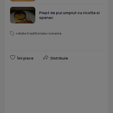
Piept de pui umplut cu ricotta si
spanac
retete traditionale romania
Îmi place
Distribuie