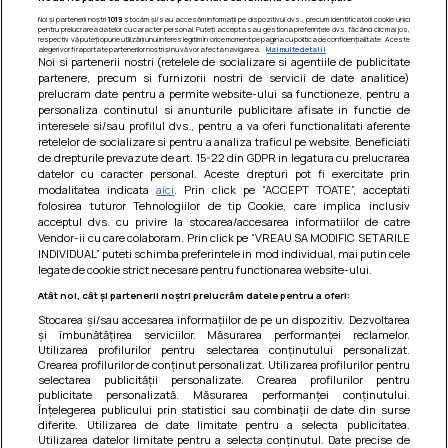
Noi și partenerii noștri
1019
stocăm și/sau accesăm informații pe dispozitivul dvs., precum identificatorii cookie unici
pentru prelucrarea datelor cu caracter personal. Puteți accepta sau gestiona preferințele dvs. făcând clic mai jos,
respectiv vă puteți opune utilizării unui interes legitim în orice moment pe pagina cu politica de confidențialitate. Aceste
alegeri vor fi raportate partenerilor noștri și nu vă vor afecta navigarea.
Mai multe detalii
Noi si partenerii nostri (retelele de socializare si agentiile de publicitate
partenere, precum si furnizorii nostri de servicii de date analitice)
prelucram date pentru a permite website-ului sa functioneze, pentru a
personaliza continutul si anunturile publicitare afisate in functie de
interesele si/sau profilul dvs., pentru a va oferi functionalitati aferente
retelelor de socializare si pentru a analiza traficul pe website. Beneficiati
de drepturile prevazute de art. 15-22 din GDPR in legatura cu prelucrarea
datelor cu caracter personal. Aceste drepturi pot fi exercitate prin
modalitatea indicata
aici
. Prin click pe “ACCEPT TOATE”, acceptati
Barcute din vinete cu arpagic rosu
folosirea tuturor Tehnologiilor de tip Cookie, care implica inclusiv
acceptul dvs. cu privire la stocarea/accesarea informatiilor de catre
Un deliciu usor de preparat!
Vendor-ii cu care colaboram. Prin click pe “VREAU SA MODIFIC SETARILE
INDIVIDUAL” puteti schimba preferintele in mod individual, mai putin cele
legate de cookie strict necesare pentru functionarea website-ului.
Atât noi, cât și partenerii noștri prelucrăm datele pentru a oferi:
Stocarea și/sau accesarea informațiilor de pe un dispozitiv. Dezvoltarea
și îmbunătățirea serviciilor. Măsurarea performanței reclamelor.
Utilizarea profilurilor pentru selectarea conținutului personalizat.
Crearea profilurilor de conținut personalizat. Utilizarea profilurilor pentru
selectarea publicității personalizate. Crearea profilurilor pentru
publicitate personalizată. Măsurarea performanței conținutului.
Înțelegerea publicului prin statistici sau combinații de date din surse
diferite. Utilizarea de date limitate pentru a selecta publicitatea.
Utilizarea datelor limitate pentru a selecta conținutul. Date precise de