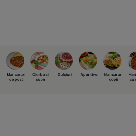
Mancaruri
Ciorbe si
Dulciuri
Aperitive
Mancaruri
Man
de post
supe
copii
cu 