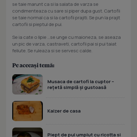
se taie marunt ca si la salata de varza se
condimenteaza cu sare si piper dupa gust. Cartofii
se taie normal ca si la cartofii prajiti. Se pun la prajit
cartofii si pieptul de pui.
Se ia cate o lipie ...se unge cu maioneza, se aseaza
un pic de varza, castraveti, cartofii pai si pui taiat
feliute. Se ruleaza si se servesc calde.
Pe aceeași temă:
Musaca de cartofi la cuptor –
rețetă simplă și gustoasă
Kaizer de casa
Piept de pui umplut cu ricotta si