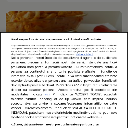
Nouă ne pasă ca datele tale personale să rămână confidențiale
Noi și partenerii noștri
1019
stocăm și/sau accesăm informații pe dispozitivul dvs., precum identificatorii cookie unici
pentru prelucrarea datelor cu caracter personal. Puteți accepta sau gestiona preferințele dvs. făcând clic mai jos,
respectiv vă puteți opune utilizării unui interes legitim în orice moment pe pagina cu politica de confidențialitate. Aceste
alegeri vor fi raportate partenerilor noștri și nu vă vor afecta navigarea.
Mai multe detalii
Noi si partenerii nostri (retelele de socializare si agentiile de publicitate
partenere, precum si furnizorii nostri de servicii de date analitice)
prelucram date pentru a permite website-ului sa functioneze, pentru a
personaliza continutul si anunturile publicitare afisate in functie de
interesele si/sau profilul dvs., pentru a va oferi functionalitati aferente
retelelor de socializare si pentru a analiza traficul pe website. Beneficiati
Paste integrale cu carne de pui in sos
de drepturile prevazute de art. 15-22 din GDPR in legatura cu prelucrarea
datelor cu caracter personal. Aceste drepturi pot fi exercitate prin
de rosii
modalitatea indicata
aici
. Prin click pe “ACCEPT TOATE”, acceptati
folosirea tuturor Tehnologiilor de tip Cookie, care implica inclusiv
O mancare usoara, satioasa si gustoasa! Retete
acceptul dvs. cu privire la stocarea/accesarea informatiilor de catre
dietetice
Vendor-ii cu care colaboram. Prin click pe “VREAU SA MODIFIC SETARILE
INDIVIDUAL” puteti schimba preferintele in mod individual, mai putin cele
legate de cookie strict necesare pentru functionarea website-ului.
Atât noi, cât și partenerii noștri prelucrăm datele pentru a oferi: