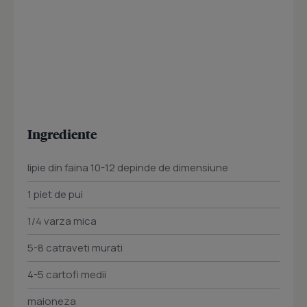
Ingrediente
lipie din faina 10-12 depinde de dimensiune
1 piet de pui
1/4 varza mica
5-8 catraveti murati
4-5 cartofi medii
maioneza