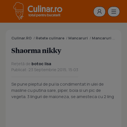
Culinar.RO
/
Retete culinare
/
Mancaruri
/
Mancaruri cu carne
Shaorma nikky
Rețetă de
botoc lisa
Publicat: 23 Septembrie 2015, 15:03
Se pune pieptul de pui la condimentat in ulei de
masline cu putina sare, piper, boia si un pic de
vegeta. 3 linguri de maioneza, se amesteca cu 2 ling