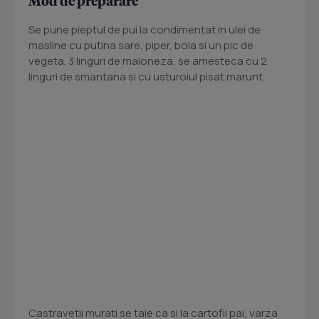
Mod de preparare
Se pune pieptul de pui la condimentat in ulei de
masline cu putina sare, piper, boia si un pic de
vegeta. 3 linguri de maioneza, se amesteca cu 2
linguri de smantana si cu usturoiul pisat marunt.
Castravetii murati se taie ca si la cartofii pai, varza