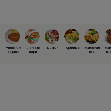
Mancaruri
Ciorbe si
Dulciuri
Aperitive
Mancaruri
Man
de post
supe
copii
cu 