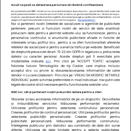
Nouă ne pasă ca datele tale personale să rămână confidențiale
Noi și partenerii noștri
1017
stocăm și/sau accesăm informații pe dispozitivul dvs., precum identificatorii cookie unici
pentru prelucrarea datelor cu caracter personal. Puteți accepta sau gestiona preferințele dvs. făcând clic mai jos,
respectiv vă puteți opune utilizării unui interes legitim în orice moment pe pagina cu politica de confidențialitate. Aceste
alegeri vor fi raportate partenerilor noștri și nu vă vor afecta navigarea.
Mai multe detalii
Noi si partenerii nostri (retelele de socializare si agentiile de publicitate
partenere, precum si furnizorii nostri de servicii de date analitice)
prelucram date pentru a permite website-ului sa functioneze, pentru a
personaliza continutul si anunturile publicitare afisate in functie de
interesele si/sau profilul dvs., pentru a va oferi functionalitati aferente
retelelor de socializare si pentru a analiza traficul pe website. Beneficiati
de drepturile prevazute de art. 15-22 din GDPR in legatura cu prelucrarea
datelor cu caracter personal. Aceste drepturi pot fi exercitate prin
modalitatea indicata
aici
. Prin click pe “ACCEPT TOATE”, acceptati
Barcute din vinete cu arpagic rosu
folosirea tuturor Tehnologiilor de tip Cookie, care implica inclusiv
acceptul dvs. cu privire la stocarea/accesarea informatiilor de catre
Un deliciu usor de preparat!
Vendor-ii cu care colaboram. Prin click pe “VREAU SA MODIFIC SETARILE
INDIVIDUAL” puteti schimba preferintele in mod individual, mai putin cele
legate de cookie strict necesare pentru functionarea website-ului.
Atât noi, cât și partenerii noștri prelucrăm datele pentru a oferi:
Stocarea și/sau accesarea informațiilor de pe un dispozitiv. Dezvoltarea
și îmbunătățirea serviciilor. Măsurarea performanței reclamelor.
Utilizarea profilurilor pentru selectarea conținutului personalizat.
Crearea profilurilor de conținut personalizat. Utilizarea profilurilor pentru
selectarea publicității personalizate. Crearea profilurilor pentru
publicitate personalizată. Măsurarea performanței conținutului.
Înțelegerea publicului prin statistici sau combinații de date din surse
diferite. Utilizarea de date limitate pentru a selecta publicitatea.