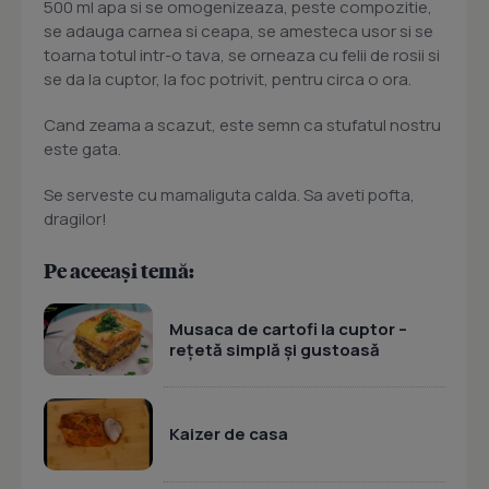
500 ml apa si se omogenizeaza, peste compozitie,
se adauga carnea si ceapa, se amesteca usor si se
toarna totul intr-o tava, se orneaza cu felii de rosii si
se da la cuptor, la foc potrivit, pentru circa o ora.
Cand zeama a scazut, este semn ca stufatul nostru
este gata.
Se serveste cu mamaliguta calda. Sa aveti pofta,
dragilor!
Pe aceeași temă:
Musaca de cartofi la cuptor –
rețetă simplă și gustoasă
Kaizer de casa