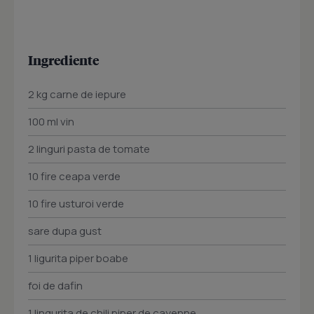
Ingrediente
2 kg carne de iepure
100 ml vin
2 linguri pasta de tomate
10 fire ceapa verde
10 fire usturoi verde
sare dupa gust
1 ligurita piper boabe
foi de dafin
1 lingurita de chili piper de cayenne