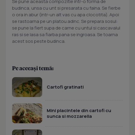
Se pune aceasta compozitie intr-o forma de
budinca, unsa cu unt si presarata cu faina. Se fierbe
o ora in abur (intr-un alt vas cu apa clocotita). Apoi
se rastoarna pe un platou adinc. Se prepara sosul:
se pune la fiert supa de carne cu untul si cascavalul
ras si se lasa sa fiarba pana se ingroasa. Se toarna
acest sos peste budinca.
Pe aceeași temă:
Cartofi gratinati
Mini placintele din cartofi cu
sunca si mozzarella