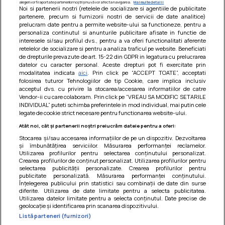
alegeri vor fi raportate partenerilor noștri și nu vă vor afecta navigarea.
Mai multe detalii
Noi si partenerii nostri (retelele de socializare si agentiile de publicitate
partenere, precum si furnizorii nostri de servicii de date analitice)
prelucram date pentru a permite website-ului sa functioneze, pentru a
personaliza continutul si anunturile publicitare afisate in functie de
interesele si/sau profilul dvs., pentru a va oferi functionalitati aferente
retelelor de socializare si pentru a analiza traficul pe website. Beneficiati
de drepturile prevazute de art. 15-22 din GDPR in legatura cu prelucrarea
datelor cu caracter personal. Aceste drepturi pot fi exercitate prin
modalitatea indicata
aici
. Prin click pe “ACCEPT TOATE”, acceptati
Barcute din vinete cu arpagic rosu
folosirea tuturor Tehnologiilor de tip Cookie, care implica inclusiv
acceptul dvs. cu privire la stocarea/accesarea informatiilor de catre
Un deliciu usor de preparat!
Vendor-ii cu care colaboram. Prin click pe “VREAU SA MODIFIC SETARILE
INDIVIDUAL” puteti schimba preferintele in mod individual, mai putin cele
legate de cookie strict necesare pentru functionarea website-ului.
Atât noi, cât și partenerii noștri prelucrăm datele pentru a oferi:
Stocarea și/sau accesarea informațiilor de pe un dispozitiv. Dezvoltarea
și îmbunătățirea serviciilor. Măsurarea performanței reclamelor.
Utilizarea profilurilor pentru selectarea conținutului personalizat.
Crearea profilurilor de conținut personalizat. Utilizarea profilurilor pentru
selectarea publicității personalizate. Crearea profilurilor pentru
publicitate personalizată. Măsurarea performanței conținutului.
Înțelegerea publicului prin statistici sau combinații de date din surse
diferite. Utilizarea de date limitate pentru a selecta publicitatea.
Utilizarea datelor limitate pentru a selecta conținutul. Date precise de
geolocație și identificarea prin scanarea dispozitivului.
Listă parteneri (furnizori)
Termeni si conditii
|
Politica de cookies
|
Politica de