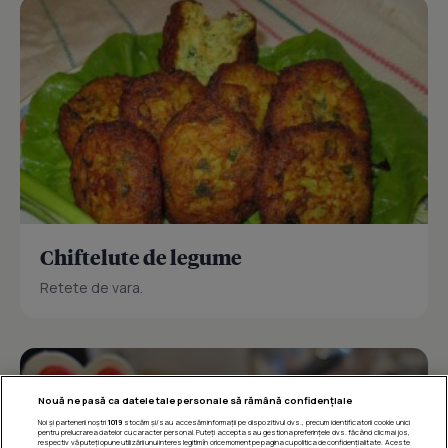
Chiftelute de legume
Retete de vara.
Nouă ne pasă ca datele tale personale să rămână confidențiale
Noi și partenerii noștri
1019
stocăm și/sau accesăm informații pe dispozitivul dvs., precum identificatorii cookie unici
pentru prelucrarea datelor cu caracter personal. Puteți accepta sau gestiona preferințele dvs. făcând clic mai jos,
respectiv vă puteți opune utilizării unui interes legitim în orice moment pe pagina cu politica de confidențialitate. Aceste