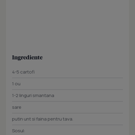
Ingrediente
4-5 cartofi
1 ou
1-2 linguri smantana
sare
putin unt si faina pentru tava.
Sosul: