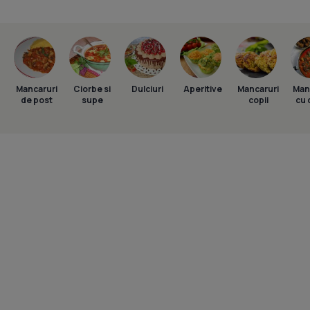
Mancaruri
Ciorbe si
Dulciuri
Aperitive
Mancaruri
Man
de post
supe
copii
cu 