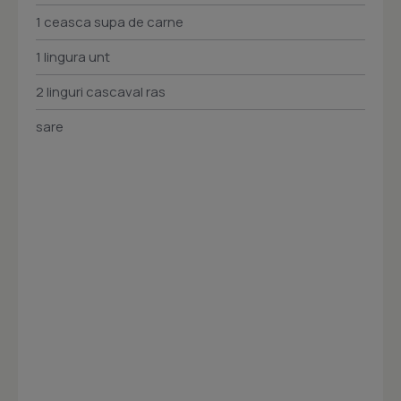
1 ceasca supa de carne
1 lingura unt
2 linguri cascaval ras
sare