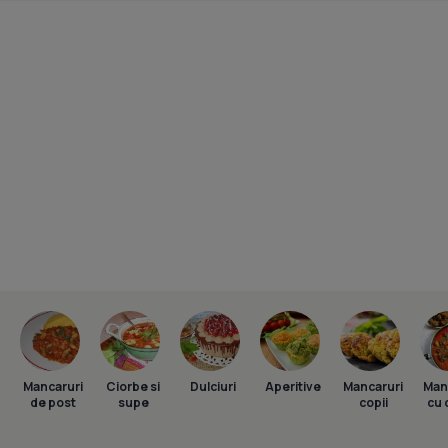
Mancaruri
Ciorbe si
Dulciuri
Aperitive
Mancaruri
Man
de post
supe
copii
cu 