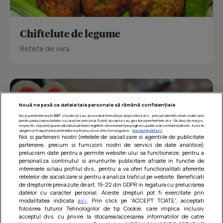
Chiftelute de legume
Retete de vara.
Nouă ne pasă ca datele tale personale să rămână confidențiale
Noi și partenerii noștri
1017
stocăm și/sau accesăm informații pe dispozitivul dvs., precum identificatorii cookie unici
pentru prelucrarea datelor cu caracter personal. Puteți accepta sau gestiona preferințele dvs. făcând clic mai jos,
respectiv vă puteți opune utilizării unui interes legitim în orice moment pe pagina cu politica de confidențialitate. Aceste
alegeri vor fi raportate partenerilor noștri și nu vă vor afecta navigarea.
Mai multe detalii
Noi si partenerii nostri (retelele de socializare si agentiile de publicitate
partenere, precum si furnizorii nostri de servicii de date analitice)
prelucram date pentru a permite website-ului sa functioneze, pentru a
personaliza continutul si anunturile publicitare afisate in functie de
interesele si/sau profilul dvs., pentru a va oferi functionalitati aferente
retelelor de socializare si pentru a analiza traficul pe website. Beneficiati
de drepturile prevazute de art. 15-22 din GDPR in legatura cu prelucrarea
datelor cu caracter personal. Aceste drepturi pot fi exercitate prin
modalitatea indicata
aici
. Prin click pe “ACCEPT TOATE”, acceptati
Barcute din vinete cu arpagic rosu
folosirea tuturor Tehnologiilor de tip Cookie, care implica inclusiv
acceptul dvs. cu privire la stocarea/accesarea informatiilor de catre