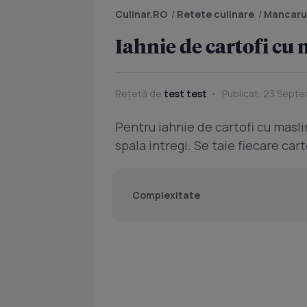
Culinar.RO
/
Retete culinare
/
Mancaru
Iahnie de cartofi cu 
Rețetă de
test test
Publicat: 23 Septe
Pentru iahnie de cartofi cu maslin
spala intregi. Se taie fiecare car
Complexitate