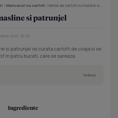
ri
/
Mancaruri cu cartofi
/
Iahnie de cartofi cu masline si patrunjel
masline si patrunjel
mbrie 2015, 16:05
e si patrunjel se curata cartofii de coaja si se
tof in patru bucati, care se sareaza.
redusa
Ingrediente