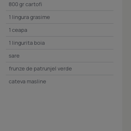
800 gr cartofi
1 lingura grasime
1 ceapa
1 lingurita boia
sare
frunze de patrunjel verde
cateva masline