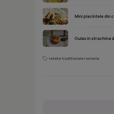
Mini placintele din 
Gulas in strachina d
retete traditionale romania