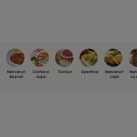
Mancaruri
Ciorbe si
Dulciuri
Aperitive
Mancaruri
Man
de post
supe
copii
cu 