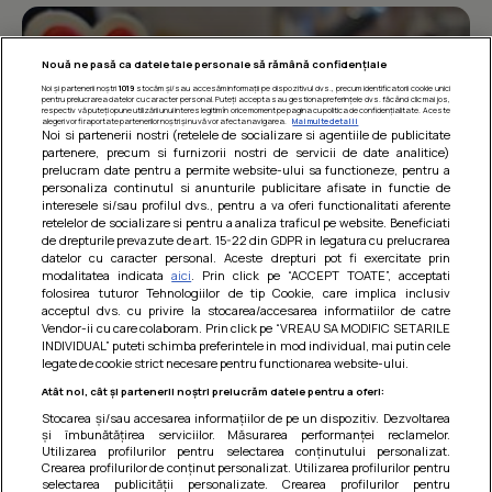
Nouă ne pasă ca datele tale personale să rămână confidențiale
Noi și partenerii noștri
1019
stocăm și/sau accesăm informații pe dispozitivul dvs., precum identificatorii cookie unici
pentru prelucrarea datelor cu caracter personal. Puteți accepta sau gestiona preferințele dvs. făcând clic mai jos,
respectiv vă puteți opune utilizării unui interes legitim în orice moment pe pagina cu politica de confidențialitate. Aceste
alegeri vor fi raportate partenerilor noștri și nu vă vor afecta navigarea.
Mai multe detalii
Noi si partenerii nostri (retelele de socializare si agentiile de publicitate
partenere, precum si furnizorii nostri de servicii de date analitice)
prelucram date pentru a permite website-ului sa functioneze, pentru a
personaliza continutul si anunturile publicitare afisate in functie de
interesele si/sau profilul dvs., pentru a va oferi functionalitati aferente
retelelor de socializare si pentru a analiza traficul pe website. Beneficiati
de drepturile prevazute de art. 15-22 din GDPR in legatura cu prelucrarea
datelor cu caracter personal. Aceste drepturi pot fi exercitate prin
modalitatea indicata
aici
. Prin click pe “ACCEPT TOATE”, acceptati
Barcute din vinete cu arpagic rosu
folosirea tuturor Tehnologiilor de tip Cookie, care implica inclusiv
acceptul dvs. cu privire la stocarea/accesarea informatiilor de catre
Un deliciu usor de preparat!
Vendor-ii cu care colaboram. Prin click pe “VREAU SA MODIFIC SETARILE
INDIVIDUAL” puteti schimba preferintele in mod individual, mai putin cele
legate de cookie strict necesare pentru functionarea website-ului.
Atât noi, cât și partenerii noștri prelucrăm datele pentru a oferi:
Stocarea și/sau accesarea informațiilor de pe un dispozitiv. Dezvoltarea
și îmbunătățirea serviciilor. Măsurarea performanței reclamelor.
Utilizarea profilurilor pentru selectarea conținutului personalizat.
Crearea profilurilor de conținut personalizat. Utilizarea profilurilor pentru
selectarea publicității personalizate. Crearea profilurilor pentru