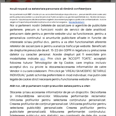
Nouă ne pasă ca datele tale personale să rămână confidențiale
Noi și partenerii noștri
1017
stocăm și/sau accesăm informații pe dispozitivul dvs., precum identificatorii cookie unici
pentru prelucrarea datelor cu caracter personal. Puteți accepta sau gestiona preferințele dvs. făcând clic mai jos,
respectiv vă puteți opune utilizării unui interes legitim în orice moment pe pagina cu politica de confidențialitate. Aceste
alegeri vor fi raportate partenerilor noștri și nu vă vor afecta navigarea.
Mai multe detalii
Noi si partenerii nostri (retelele de socializare si agentiile de publicitate
partenere, precum si furnizorii nostri de servicii de date analitice)
prelucram date pentru a permite website-ului sa functioneze, pentru a
personaliza continutul si anunturile publicitare afisate in functie de
interesele si/sau profilul dvs., pentru a va oferi functionalitati aferente
retelelor de socializare si pentru a analiza traficul pe website. Beneficiati
de drepturile prevazute de art. 15-22 din GDPR in legatura cu prelucrarea
datelor cu caracter personal. Aceste drepturi pot fi exercitate prin
modalitatea indicata
aici
. Prin click pe “ACCEPT TOATE”, acceptati
Barcute din vinete cu arpagic rosu
folosirea tuturor Tehnologiilor de tip Cookie, care implica inclusiv
acceptul dvs. cu privire la stocarea/accesarea informatiilor de catre
Un deliciu usor de preparat!
Vendor-ii cu care colaboram. Prin click pe “VREAU SA MODIFIC SETARILE
INDIVIDUAL” puteti schimba preferintele in mod individual, mai putin cele
legate de cookie strict necesare pentru functionarea website-ului.
Atât noi, cât și partenerii noștri prelucrăm datele pentru a oferi:
Stocarea și/sau accesarea informațiilor de pe un dispozitiv. Dezvoltarea
și îmbunătățirea serviciilor. Măsurarea performanței reclamelor.
Utilizarea profilurilor pentru selectarea conținutului personalizat.
Crearea profilurilor de conținut personalizat. Utilizarea profilurilor pentru
selectarea publicității personalizate. Crearea profilurilor pentru
publicitate personalizată. Măsurarea performanței conținutului.
Înțelegerea publicului prin statistici sau combinații de date din surse