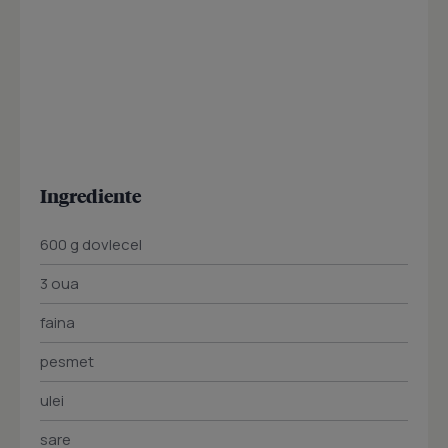
Ingrediente
600 g dovlecel
3 oua
faina
pesmet
ulei
sare