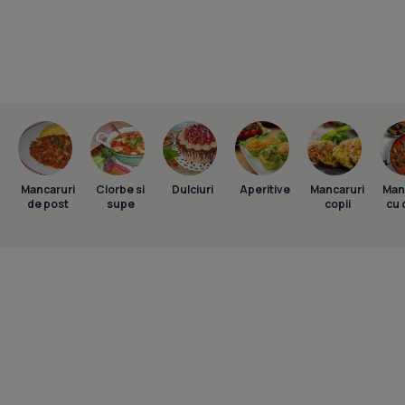
Mancaruri
Ciorbe si
Dulciuri
Aperitive
Mancaruri
Man
de post
supe
copii
cu 