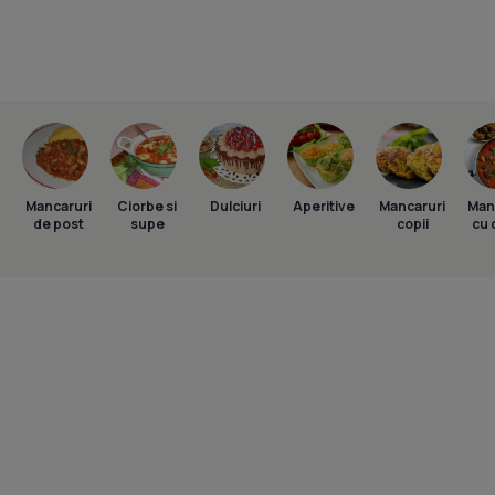
Mancaruri
Ciorbe si
Dulciuri
Aperitive
Mancaruri
Man
de post
supe
copii
cu 