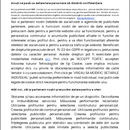
Nouă ne pasă ca datele tale personale să rămână confidențiale
Noi și partenerii noștri
1017
stocăm și/sau accesăm informații pe dispozitivul dvs., precum identificatorii cookie unici
pentru prelucrarea datelor cu caracter personal. Puteți accepta sau gestiona preferințele dvs. făcând clic mai jos,
respectiv vă puteți opune utilizării unui interes legitim în orice moment pe pagina cu politica de confidențialitate. Aceste
alegeri vor fi raportate partenerilor noștri și nu vă vor afecta navigarea.
Mai multe detalii
Noi si partenerii nostri (retelele de socializare si agentiile de publicitate
partenere, precum si furnizorii nostri de servicii de date analitice)
prelucram date pentru a permite website-ului sa functioneze, pentru a
personaliza continutul si anunturile publicitare afisate in functie de
interesele si/sau profilul dvs., pentru a va oferi functionalitati aferente
retelelor de socializare si pentru a analiza traficul pe website. Beneficiati
de drepturile prevazute de art. 15-22 din GDPR in legatura cu prelucrarea
datelor cu caracter personal. Aceste drepturi pot fi exercitate prin
modalitatea indicata
aici
. Prin click pe “ACCEPT TOATE”, acceptati
Barcute din vinete cu arpagic rosu
folosirea tuturor Tehnologiilor de tip Cookie, care implica inclusiv
acceptul dvs. cu privire la stocarea/accesarea informatiilor de catre
Un deliciu usor de preparat!
Vendor-ii cu care colaboram. Prin click pe “VREAU SA MODIFIC SETARILE
INDIVIDUAL” puteti schimba preferintele in mod individual, mai putin cele
legate de cookie strict necesare pentru functionarea website-ului.
Atât noi, cât și partenerii noștri prelucrăm datele pentru a oferi:
Stocarea și/sau accesarea informațiilor de pe un dispozitiv. Dezvoltarea
și îmbunătățirea serviciilor. Măsurarea performanței reclamelor.
Utilizarea profilurilor pentru selectarea conținutului personalizat.
Crearea profilurilor de conținut personalizat. Utilizarea profilurilor pentru
selectarea publicității personalizate. Crearea profilurilor pentru
publicitate personalizată. Măsurarea performanței conținutului.
Înțelegerea publicului prin statistici sau combinații de date din surse
diferite. Utilizarea de date limitate pentru a selecta publicitatea.