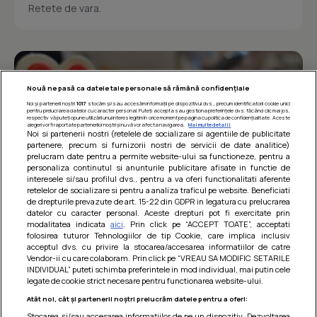
Retete de vara.
Nouă ne pasă ca datele tale personale să rămână confidențiale
Noi și partenerii noștri
1017
stocăm și/sau accesăm informații pe dispozitivul dvs., precum identificatorii cookie unici
pentru prelucrarea datelor cu caracter personal. Puteți accepta sau gestiona preferințele dvs. făcând clic mai jos,
respectiv vă puteți opune utilizării unui interes legitim în orice moment pe pagina cu politica de confidențialitate. Aceste
alegeri vor fi raportate partenerilor noștri și nu vă vor afecta navigarea.
Mai multe detalii
Noi si partenerii nostri (retelele de socializare si agentiile de publicitate
partenere, precum si furnizorii nostri de servicii de date analitice)
prelucram date pentru a permite website-ului sa functioneze, pentru a
personaliza continutul si anunturile publicitare afisate in functie de
interesele si/sau profilul dvs., pentru a va oferi functionalitati aferente
retelelor de socializare si pentru a analiza traficul pe website. Beneficiati
de drepturile prevazute de art. 15-22 din GDPR in legatura cu prelucrarea
datelor cu caracter personal. Aceste drepturi pot fi exercitate prin
modalitatea indicata
aici
. Prin click pe “ACCEPT TOATE”, acceptati
Barcute din vinete cu arpagic rosu
folosirea tuturor Tehnologiilor de tip Cookie, care implica inclusiv
acceptul dvs. cu privire la stocarea/accesarea informatiilor de catre
Un deliciu usor de preparat!
Vendor-ii cu care colaboram. Prin click pe “VREAU SA MODIFIC SETARILE
INDIVIDUAL” puteti schimba preferintele in mod individual, mai putin cele
legate de cookie strict necesare pentru functionarea website-ului.
Atât noi, cât și partenerii noștri prelucrăm datele pentru a oferi:
Stocarea și/sau accesarea informațiilor de pe un dispozitiv. Dezvoltarea