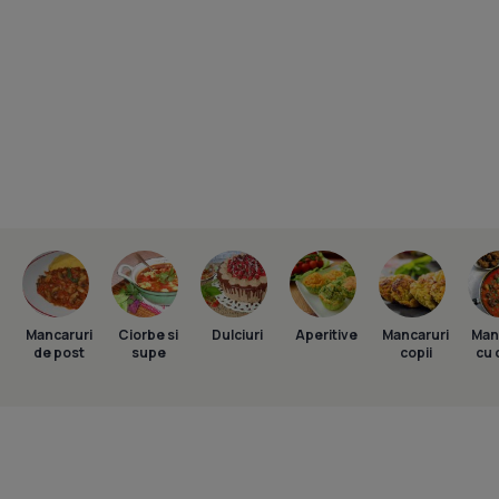
Mancaruri
Ciorbe si
Dulciuri
Aperitive
Mancaruri
Man
de post
supe
copii
cu 