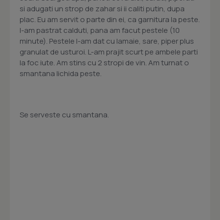
si adugati un strop de zahar si ii caliti putin, dupa
plac. Eu am servit o parte din ei, ca garnitura la peste.
I-am pastrat calduti, pana am facut pestele (10
minute). Pestele l-am dat cu lamaie, sare, piper plus
granulat de usturoi. L-am prajit scurt pe ambele parti
la foc iute. Am stins cu 2 stropi de vin. Am turnat o
smantana lichida peste.
Se serveste cu smantana.