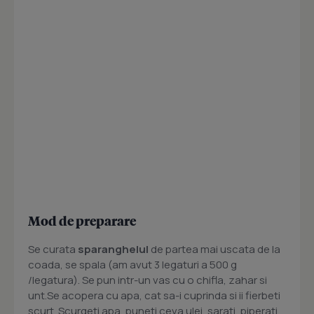
Mod de preparare
Se curata
sparanghelul
de partea mai uscata de la
coada, se spala (am avut 3 legaturi a 500 g
/legatura). Se pun intr-un vas cu o chifla, zahar si
unt.Se acopera cu apa, cat sa-i cuprinda si ii fierbeti
scurt. Scurgeti apa, puneti ceva ulei, sarati, piperati