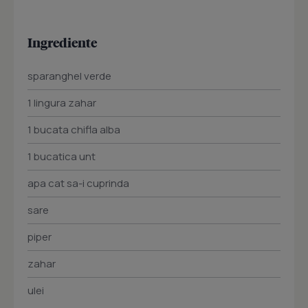
Ingrediente
sparanghel verde
1 lingura zahar
1 bucata chifla alba
1 bucatica unt
apa cat sa-i cuprinda
sare
piper
zahar
ulei