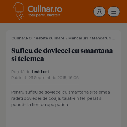
Culinar.RO
/
Retete culinare
/
Mancaruri
/
Mancaruri cu legume
Sufleu de dovlecei cu smantana
si telemea
Rețetă de
test test
Publicat: 23 Septembrie 2015, 16:06
Pentru sufleu de dovlecei cu smantana si telemea
radeti dovleceii de coaja, taiati-i in felii pe lat si
puneti-i la fiert cu apa putina.