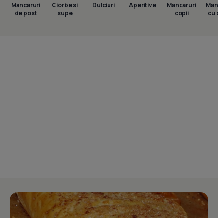
Mancaruri
Ciorbe si
Dulciuri
Aperitive
Mancaruri
Man
de post
supe
copii
cu 