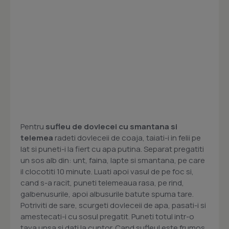
Pentru
sufleu de dovlecei cu smantana si
telemea
radeti dovleceii de coaja, taiati-i in felii pe
lat si puneti-i la fiert cu apa putina. Separat pregatiti
un sos alb din: unt, faina, lapte si smantana, pe care
il clocotiti 10 minute. Luati apoi vasul de pe foc si,
cand s-a racit, puneti telemeaua rasa, pe rind,
galbenusurile, apoi albusurile batute spuma tare.
Potriviti de sare, scurgeti dovleceii de apa, pasati-i si
amestecati-i cu sosul pregatit. Puneti totul intr-o
tava unsa si dati la cuptor. Cand sufleul este frumos