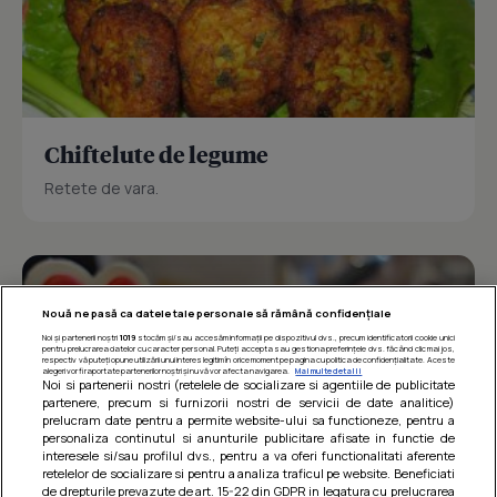
Chiftelute de legume
Retete de vara.
Nouă ne pasă ca datele tale personale să rămână confidențiale
Noi și partenerii noștri
1019
stocăm și/sau accesăm informații pe dispozitivul dvs., precum identificatorii cookie unici
pentru prelucrarea datelor cu caracter personal. Puteți accepta sau gestiona preferințele dvs. făcând clic mai jos,
respectiv vă puteți opune utilizării unui interes legitim în orice moment pe pagina cu politica de confidențialitate. Aceste
alegeri vor fi raportate partenerilor noștri și nu vă vor afecta navigarea.
Mai multe detalii
Noi si partenerii nostri (retelele de socializare si agentiile de publicitate
partenere, precum si furnizorii nostri de servicii de date analitice)
prelucram date pentru a permite website-ului sa functioneze, pentru a
personaliza continutul si anunturile publicitare afisate in functie de
interesele si/sau profilul dvs., pentru a va oferi functionalitati aferente
retelelor de socializare si pentru a analiza traficul pe website. Beneficiati
de drepturile prevazute de art. 15-22 din GDPR in legatura cu prelucrarea