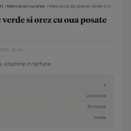
ri
/
Mancaruri cu orez
/
Mancarica de spanac verde si orez cu oua posate de prepelita
verde si orez cu oua posate
 2019, 20:40
, vitamine in farfurie
4
20 minute
35 minute
medie