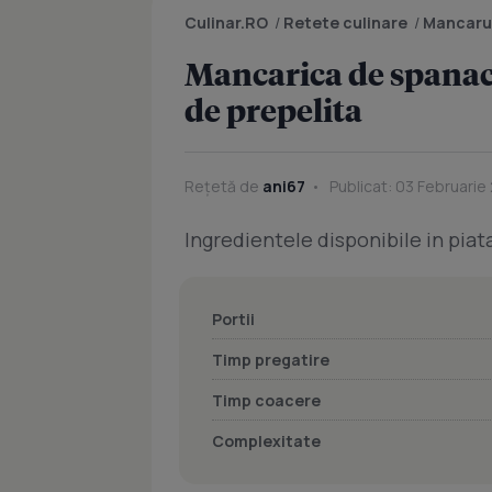
Culinar.RO
/
Retete culinare
/
Mancaru
Mancarica de spanac 
de prepelita
Rețetă de
ani67
Publicat: 03 Februarie
Ingredientele disponibile in piata
Portii
Timp pregatire
Timp coacere
Complexitate