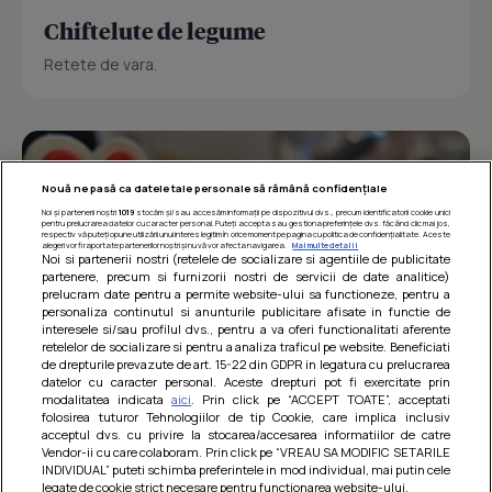
Chiftelute de legume
Retete de vara.
Nouă ne pasă ca datele tale personale să rămână confidențiale
Noi și partenerii noștri
1019
stocăm și/sau accesăm informații pe dispozitivul dvs., precum identificatorii cookie unici
pentru prelucrarea datelor cu caracter personal. Puteți accepta sau gestiona preferințele dvs. făcând clic mai jos,
respectiv vă puteți opune utilizării unui interes legitim în orice moment pe pagina cu politica de confidențialitate. Aceste
alegeri vor fi raportate partenerilor noștri și nu vă vor afecta navigarea.
Mai multe detalii
Noi si partenerii nostri (retelele de socializare si agentiile de publicitate
partenere, precum si furnizorii nostri de servicii de date analitice)
prelucram date pentru a permite website-ului sa functioneze, pentru a
personaliza continutul si anunturile publicitare afisate in functie de
interesele si/sau profilul dvs., pentru a va oferi functionalitati aferente
retelelor de socializare si pentru a analiza traficul pe website. Beneficiati
de drepturile prevazute de art. 15-22 din GDPR in legatura cu prelucrarea
datelor cu caracter personal. Aceste drepturi pot fi exercitate prin
modalitatea indicata
aici
. Prin click pe “ACCEPT TOATE”, acceptati
Barcute din vinete cu arpagic rosu
folosirea tuturor Tehnologiilor de tip Cookie, care implica inclusiv
acceptul dvs. cu privire la stocarea/accesarea informatiilor de catre
Un deliciu usor de preparat!
Vendor-ii cu care colaboram. Prin click pe “VREAU SA MODIFIC SETARILE
INDIVIDUAL” puteti schimba preferintele in mod individual, mai putin cele
legate de cookie strict necesare pentru functionarea website-ului.