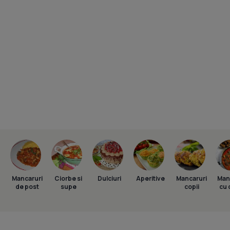
Mancaruri
Ciorbe si
Dulciuri
Aperitive
Mancaruri
Man
de post
supe
copii
cu 