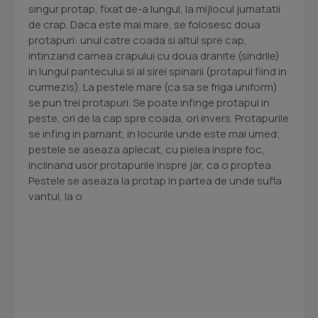
singur protap, fixat de-a lungul, la mijlocul jumatatii
de crap. Daca este mai mare, se folosesc doua
protapuri: unul catre coada si altul spre cap,
intinzand carnea crapului cu doua dranite (sindrile)
in lungul pantecului si al sirei spinarii (protapul fiind in
curmezis). La pestele mare (ca sa se friga uniform)
se pun trei protapuri. Se poate infinge protapul in
peste, ori de la cap spre coada, ori invers. Protapurile
se infing in pamant, in locurile unde este mai umed;
pestele se aseaza aplecat, cu pielea inspre foc,
inclinand usor protapurile inspre jar, ca o proptea.
Pestele se aseaza la protap in partea de unde sufla
vantul, la o